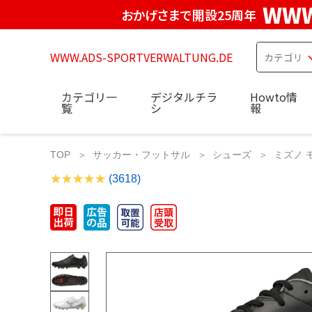
WWW
おかげさまで開設25周年
WWW.ADS-SPORTVERWALTUNG.DE
カテゴリ一
デジタルチラ
Howto情
覧
シ
報
TOP
サッカー・フットサル
シューズ
ミズノ モ
(3618)