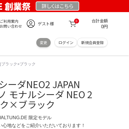
DE 創業祭
詳しくは
こちら
合計金額
ご利用案内
0
ゲスト様
0円
お問い合わせ
変更
ログイン
新規会員登録
AN(ブラック×ブラック
ーダNEO2 JAPAN
ズノ モナルシーダ NEO 2
ラック×ブラック
WALTUNG.DE 限定モデル
の使い心地などをご紹介いただいております！