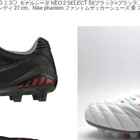
ノ モナルシーダ NEO 2 SELECT SI(ブラック×ブラック
ディ 27 cm。Nike phantom ファントムサッカーシューズ 青