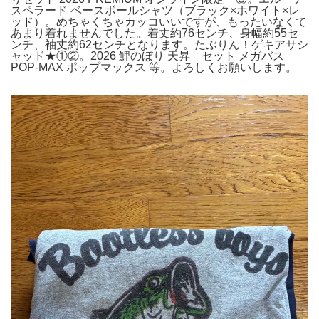
スペラード ベースボールシャツ（ブラック×ホワイト×レ
ッド）。めちゃくちゃカッコいいですが、もったいなくて
あまり着れませんでした。着丈約76センチ、身幅約55セ
ンチ、袖丈約62センチとなります。たぶりん！ゲキアサシ
ャッド★①②。2026 鯉のぼり 天昇 セット メガバス
POP-MAX ポップマックス 等。よろしくお願いします。