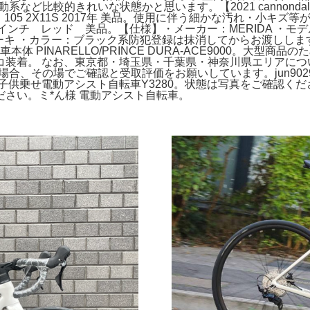
動系など比較的きれいな状態かと思います。【2021 cannonda
シマノ 105 2X11S 2017年 美品。使用に伴う細かな汚れ・
ンチ レッド 美品。【仕様】・メーカー：MERIDA ・モデル：
ムブレーキ ・カラー：ブラック系防犯登録は抹消してからお渡しし
体 PINARELLO/PRINCE DURA-ACE9000。大
装着。 なお、東京都・埼玉県・千葉県・神奈川県エリアにつ
の場合、その場でご確認と受取評価をお願いしています。jun90
ハ子供乗せ電動アシスト自転車Y3280。状態は写真をご確認く
さい。ミ*ん様 電動アシスト自転車。