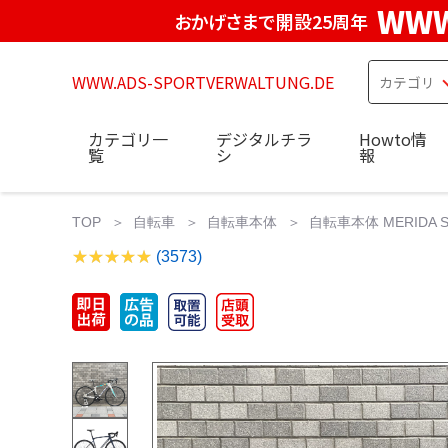
WWW
おかげさまで開設25周年
WWW.ADS-SPORTVERWALTUNG.DE
カテゴリ一
デジタルチラ
Howto情
覧
シ
報
TOP
自転車
自転車本体
自転車本体 MERIDA S
(3573)