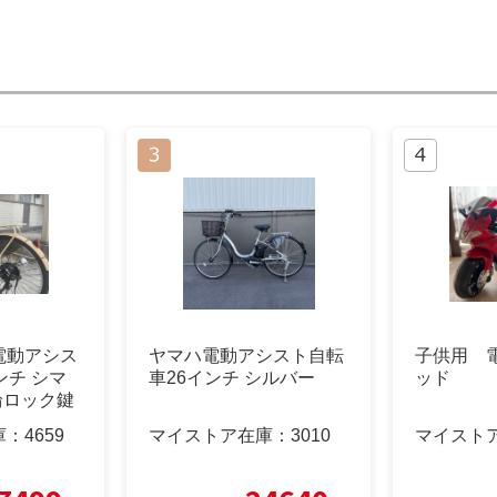
電動アシス
ヤマハ電動アシスト自転
子供用 
ンチ シマ
車26インチ シルバー
ッド
輪ロック鍵
庫：
4659
マイストア在庫：
3010
マイスト