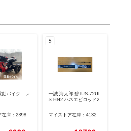
電動バイク レ
一誠 海太郎 碧 IUS-72UL
S-HN2 ハネエビロッド2
ア在庫：
2398
マイストア在庫：
4132