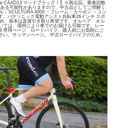
le CAAD13 マッドブラック！】※再出品。乗車回数
小キズ等がある可能性がありますので、中古品としてご理解く
SCULTURA 4000 ・フレーム：カーボン ・コン
ます。パナソニック電動アシスト自転車26インチ スポ
型商品のため、基本は直接引き取り希望です。オルベア オル
いては、場所により車でのお届けも可能です。レー
29 専用ページ ロードバイク。購入前にお気軽にご
ださい。サッマンページ。 中古ロードバイクのため、