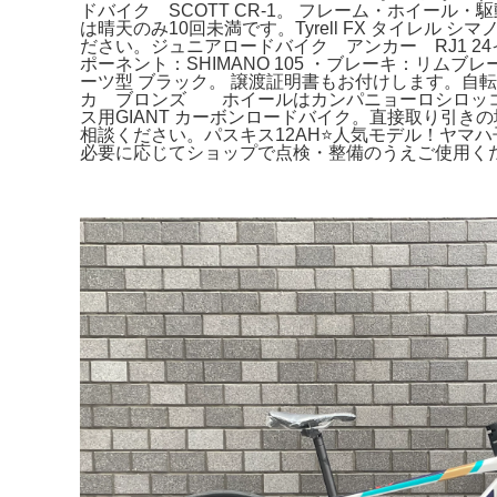
ドバイク SCOTT CR-1。 フレーム・ホイール・駆
は晴天のみ10回未満です。Tyrell FX タイレル 
ださい。ジュニアロードバイク アンカー RJ1 24イ
ポーネント：SHIMANO 105 ・ブレーキ：リ
ーツ型 ブラック。 譲渡証明書もお付けします。自転車本
カ ブロンズ ホイールはカンパニョーロシロッコ
ス用GIANT カーボンロードバイク。直接取り引き
相談ください。パスキス12AH⭐️人気モデル！ヤマ
必要に応じてショップで点検・整備のうえご使用くだ