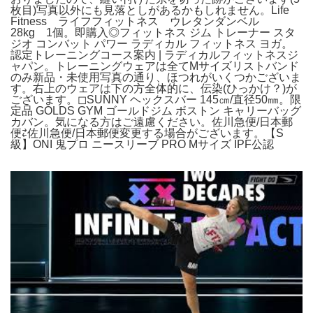
枚目)写真以外にも見落としがあるかもしれません。Life
Fitness ライフフィットネス ウレタンダンベル
28kg 1個。即購入◎フィットネス ジム トレーナー スタ
ジオ コンバット パワー ラディカル フィットネス ヨガ。
認定トレーニングコース案内 | ラディカルフィットネスジ
ャパン。トレーニングウェアは全てMサイズリストバンド
のみ新品・未使用写真の通り、ほつれがいくつかございま
す。右上のウェアは下の方全体的に、伝染(ひっかけ？)が
ございます。◻︎SUNNY ヘックスバー 145㎝/直径50㎜。限
定品 GOLDS GYM ゴールドジム ボストン キャリーバッグ
カバン。気になる方はご遠慮ください。佐川急便/日本郵
便⇄佐川急便/日本郵便変更する場合がございます。【S
級】ONI 鬼プロ ニースリーブ PRO Mサイズ IPF公認