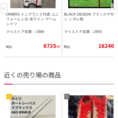
UMBRO イングランド代表 ユニ
BLACK DESIGN ブラックデザイ
フォーム L 白 赤ライン ゲーム
ン シダレ桜
シャツ
マイストア在庫：
1989
マイストア在庫：
2955
6735
16240
税込
円
税込
円
近くの売り場の商品