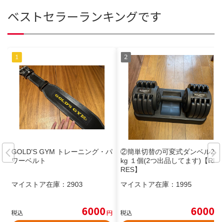
ベストセラーランキングです
GOLD'S GYM トレーニング・パ
②簡単切替の可変式ダンベル25
ワーベルト
kg １個(2つ出品してます)【RIO
RES】
マイストア在庫：
2903
マイストア在庫：
1995
6000
6000
税込
円
税込
円