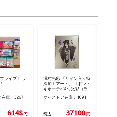
ラブライブ！ ラ
澤村光彩 「サイン入り特
品
殊加工アート」 《ドン・
キホーテ×澤村光彩コラ
ボ24'》
ア在庫：
3267
マイストア在庫：
4094
6148
37100
円
円
税込