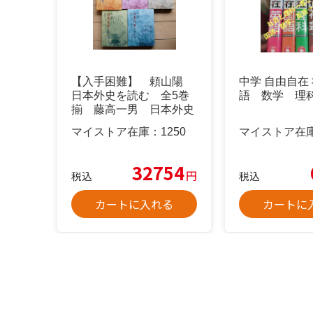
【入手困難】 頼山陽
中学 自由自在
日本外史を読む 全5巻
語 数学 理
揃 藤高一男 日本外史
マイストア在庫：
1250
マイストア在
32754
円
税込
税込
カートに入れる
カートに