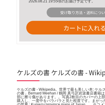
2026.08.21 19:55頃のお届け予定です。
受け取り方法・送料につ
カートに入れ
ケルズの書 ケルズの書 - Wiki
ケルズの書 - Wikipedia。世界で最も美しい本: ケルズの書（The 
の書」Bernard Meehan / 鶴岡 真弓訳岩波書店
部に擦り傷があります。。写真2枚目のカバーの上部
購入し、一度中をパラパラと見た程度です。まがっ
の世界 : Kuniezu:province maps o