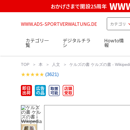
WWW
おかげさまで開設25周年
WWW.ADS-SPORTVERWALTUNG.DE
カテゴリ一
デジタルチラ
Howto情
覧
シ
報
TOP
本
人文
ケルズの書 ケルズの書 - Wikipedi
(3621)