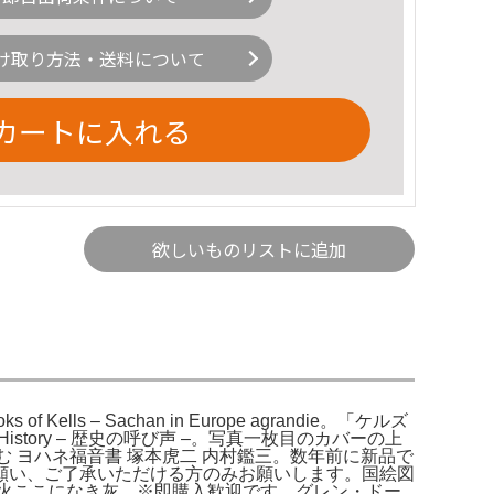
け取り方法・送料について
カートに入れる
欲しいものリストに追加
 Kells – Sachan in Europe agrandie。「ケルズ
 History – 歴史の呼び声 –。写真一枚目のカバーの上
 ヨハネ福音書 塚本虎二 内村鑑三。数年前に新品で
願い、ご了承いただける方のみお願いします。国絵図
ただきます。火ここになき灰。※即購入歓迎です。グレン・ドー