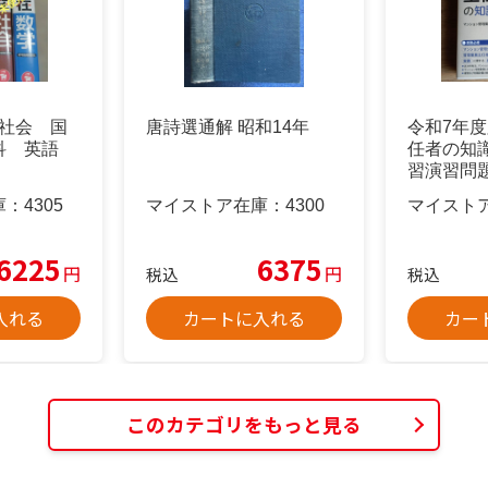
 社会 国
唐詩選通解 昭和14年
令和7年度
科 英語
任者の知
習演習問
庫：
4305
マイストア在庫：
4300
マイスト
6225
6375
円
円
税込
税込
入れる
カートに入れる
カー
このカテゴリをもっと見る