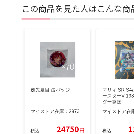
この商品を見た人はこんな商
逆先夏目 缶バッジ
マリィ SR S4
ースターV 198
ダー発送
マイストア在庫：
2973
マイストア在
24750
1
円
税込
税込