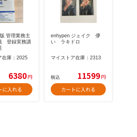
版 管理業務主
enhypen ジェイク 儚
識 登録実務講
い ラキドロ
題
ア在庫：
2025
マイストア在庫：
2313
6380
11599
円
円
税込
トに入れる
カートに入れる