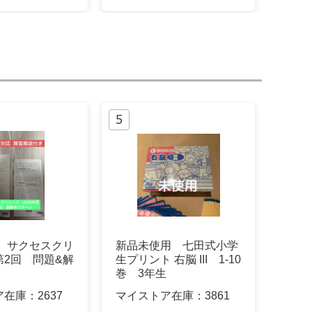
度 サクセスクリ
新品未使用 七田式小学
第2回 問題&解
生プリント 右脳 III 1-10
巻 3年生
ア在庫：
2637
マイストア在庫：
3861