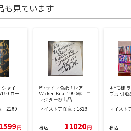
品も見ています
a シャイニ
B'zサイン色紙！レア
キ*モ様 
/190 ロー
Wicked Beat 1990年 コ
ブカ 引退
レクター放出品
庫：
2269
マイストア在庫：
1816
マイスト
1599
11020
円
円
税込
税込