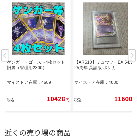
ゲンガー・ゴースト4枚セット
【ARS10】ミュウツーEX 54/99
旧裏（管理用2300）
25周年 英語版 ポケカ
マイストア在庫：
4589
マイストア在庫：
4030
10428
11600
税込
円
税込
円
近くの売り場の商品