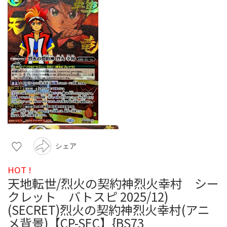
シェア
HOT !
天地転世/烈火の契約神烈火幸村 シー
クレット バトスピ 2025/12)
(SECRET)烈火の契約神烈火幸村(アニ
メ背景)【CP-SEC】{BS73