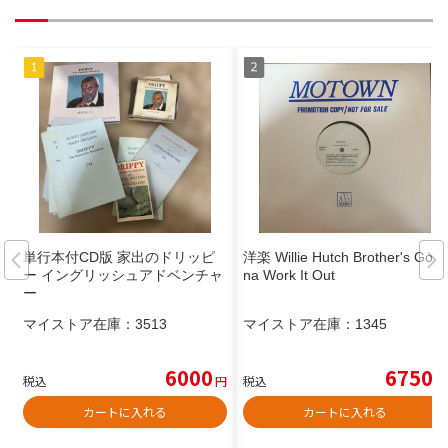
単行本付CD版 家出のドリッピ
洋楽 Willie Hutch Brother's Gon
ー イングリッシュアドベンチャ
na Work It Out
ー
マイストア在庫：
3513
マイストア在庫：
1345
6000
6750
税込
円
税込
円
カートに入れる
カートに入れる