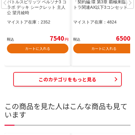
バトルスピリッツ ペルソナ3 コ
「契約編:環 第3章 覇極来臨」ミ
ラボ デッキ シークレット 主人
トラ関連AX以下3コンセット
公 望月綾時
マイストア在庫：
2352
マイストア在庫：
4824
7540
6500
税込
円
税込
円
カートに入れる
カートに入れる
このカテゴリをもっと見る
この商品を見た人はこんな商品も見て
います