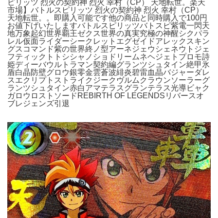
ピリッツ 烈火の契約神 烈火 幸村（CP） 天地転世。楽天
市場】バトルスピリッツ 烈火の契約神 烈火 幸村（CP）
天地転世。。即購入可能です他の商品と同時購入で100円
お値下げいたしますバトルスピリッツバトスピ紫電一閃天
地万象起幻世界覇王ゼクス世界の真実究極の神醒シクパラ
レル仮面ライダーシークレットエグゼイドアレックスキン
グスコマンド紫の世界終ノ型アーネジェウシェネウトジェ
フティックトトシシャノショドリームネヘジェトプロモ詩
姫ディーバウルトラマン契約編グランツシュタイン絶甲氷
盾白晶防壁グロウ銀零金雲蒼波緋炎碧雷血晶バジャーダレ
スエクリプトストライクジークヴルムクラウンソーラーグ
ランツシュタイン赤白アマテラスグランテラス光導ビャク
ガロウロストソードREBIRTH OF LEGENDSリバースオ
ブレジェンズ引退