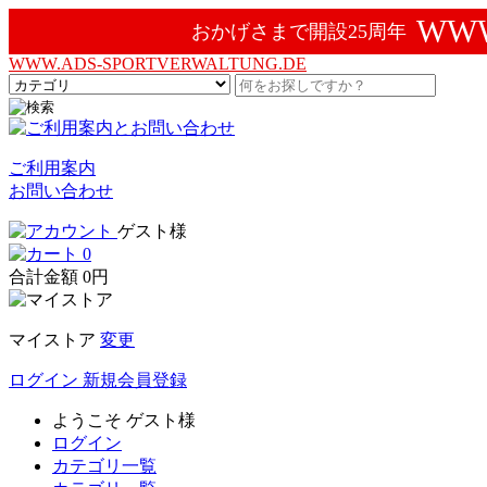
WWW
おかげさまで開設25周年
WWW.ADS-SPORTVERWALTUNG.DE
ご利用案内
お問い合わせ
ゲスト様
0
合計金額
0円
マイストア
変更
ログイン
新規会員登録
ようこそ
ゲスト様
ログイン
カテゴリ一覧