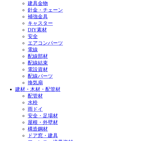
建具金物
針金・チェーン
補強金具
キャスター
DIY素材
安全
エアコンパーツ
電線
配線部材
配線結束
電設資材
配線パーツ
換気扇
建材・木材・配管材
配管材
水栓
雨ドイ
安全・足場材
屋根・外壁材
構造鋼材
ドア窓・建具