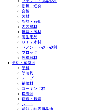
フェンス・境界資材
換気・煙突
合板
製材
断熱・石膏
内装建材
建具・床材
養生用品
ＤＩＹ木材
セメント・砂・砂利
ブロック
外構資材
塗料・補修剤
塗料
塗装具
テープ
補修材
コーキング材
接着剤
荷造・包装
シート
断熱・結露用品他