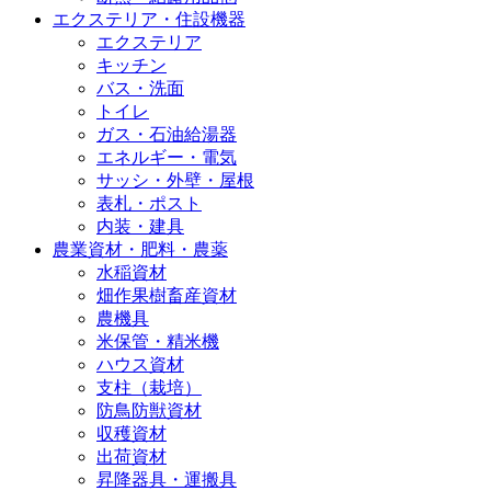
エクステリア・住設機器
エクステリア
キッチン
バス・洗面
トイレ
ガス・石油給湯器
エネルギー・電気
サッシ・外壁・屋根
表札・ポスト
内装・建具
農業資材・肥料・農薬
水稲資材
畑作果樹畜産資材
農機具
米保管・精米機
ハウス資材
支柱（栽培）
防鳥防獣資材
収穫資材
出荷資材
昇降器具・運搬具