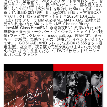
はという。全世界で、20万人がチケット争奪戦をした、伝
説のライブの円盤です。夜の部のゲストは、藤木直人さん
※こちらの商品は【夜公演】を収録したBlu-rayです。品
番：TNBLBD-001形態：Blu-ray1枚組仕様：三方背BOX /
デジパック仕様●収録内容（予定）＊2025年10月11日
（土）ぴあアリーナMM 夜公演M1. MATRIXM2. 旋律と結
晶M3. 約束のうたM4. シトラスM5. Chasing Blurry
LinesM6. Glass HeartEN1. 永遠前夜EN2. 約束のうた ●特
典映像＊昼公演トークパートダイジェスト＊メイキング映
像●フォトブックレット。mqdefault.jpg。佐藤健君、まっ
ちー、志尊君、宮崎ちゃんの、演奏と、イベントが楽しい
です。。GO!5!KAELAND プレミアムBOX (5,555セット限
定生産)。昼公演、夜公演で商品が異なりますのでお間違
えのないようご注意ください。DVD 6枚セット/ミッシェ
ルガンエレファント