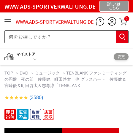
詳しくは
WWW.ADS-SPORTVERWALTUNG.DE
こちら
0
WWW.ADS-SPORTVERWALTUNG.DE
マイストア
変更
TOP
DVD
ミュージック
TENBLANK ファンミーティング
の円盤 夜の部 佐藤健、町田啓太 他 グラスハート」佐藤健＆
宮崎優＆町田啓太＆志尊淳「TENBLANK
(3580)