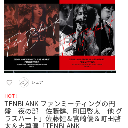
シェア
HOT !
TENBLANK ファンミーティングの円
盤 夜の部 佐藤健、町田啓太 他 グ
ラスハート」佐藤健＆宮崎優＆町田啓
太＆志尊淳「TENBLANK