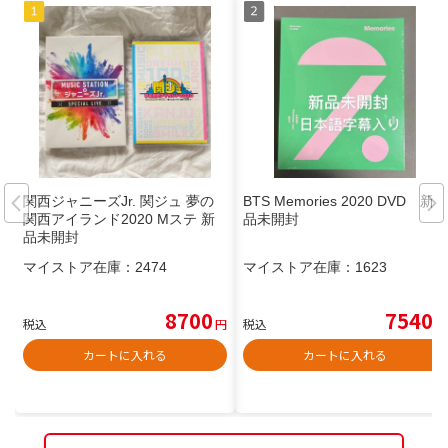
関西ジャニーズJr. 関ジュ 夢の
BTS Memories 2020 DVD 新
関西アイランド2020 Mステ 新
品未開封
品未開封
マイストア在庫：
2474
マイストア在庫：
1623
8700
7540
税込
円
税込
円
カートに入れる
カートに入れる