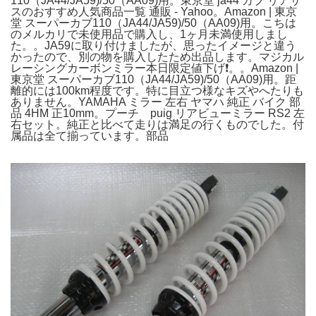
110（JA44/JA59)/50（AA09)用。東京堂 ja44 カブ リアサ
スのおすすめ人気商品一覧 通販 - Yahoo。Amazon | 東京
堂 スーパーカブ110（JA44/JA59)/50（AA09)用。こちは
のメルカリで未使用品で購入し、1ヶ月未満使用しまし
た。。JA59に取り付けましたが、思ったイメージと違う
かったので、別の物を購入したため出品します。マジカル
レーシングカーボンミラー本日限定値下げ❗️。。Amazon |
東京堂 スーパーカブ110（JA44/JA59)/50（AA09)用。距
離的には100km程度です。特に目立つ様なキズやへたりも
ありません。YAMAHA ミラー 左右 ヤマハ 純正 バイク 部
品 4HM 正10mm。プーチ puig リアビューミラー RS2 左
右セット。純正と比べて走りは満足の行くものでした。付
属品は全て揃っています。部品