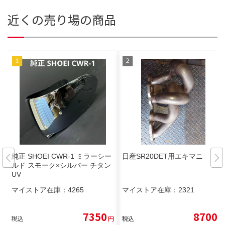
近くの売り場の商品
純正 SHOEI CWR-1 ミラーシー
日産SR20DET用エキマニ
ルド スモーク×シルバー チタン
UV
マイストア在庫：
4265
マイストア在庫：
2321
7350
8700
税込
円
税込
円