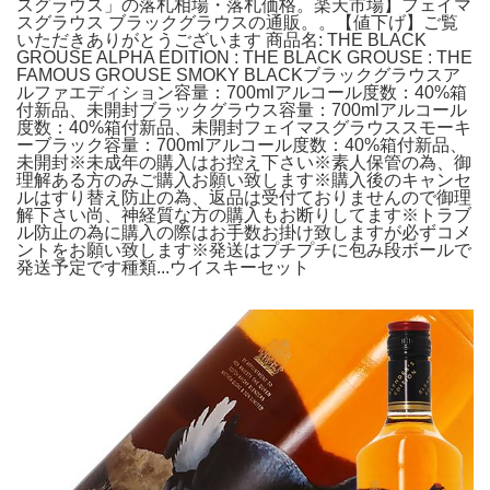
スグラウス」の落札相場・落札価格。楽天市場】フェイマ
スグラウス ブラックグラウスの通販。。【値下げ】ご覧
いただきありがとうございます 商品名: THE BLACK
GROUSE ALPHA EDITION : THE BLACK GROUSE : THE
FAMOUS GROUSE SMOKY BLACKブラックグラウスア
ルファエディション容量：700mlアルコール度数：40%箱
付新品、未開封ブラックグラウス容量：700mlアルコール
度数：40%箱付新品、未開封フェイマスグラウススモーキ
ーブラック容量：700mlアルコール度数：40%箱付新品、
未開封※未成年の購入はお控え下さい※素人保管の為、御
理解ある方のみご購入お願い致します※購入後のキャンセ
ルはすり替え防止の為、返品は受付ておりませんので御理
解下さい尚、神経質な方の購入もお断りしてます※トラブ
ル防止の為に購入の際はお手数お掛け致しますが必ずコメ
ントをお願い致します※発送はプチプチに包み段ボールで
発送予定です種類...ウイスキーセット