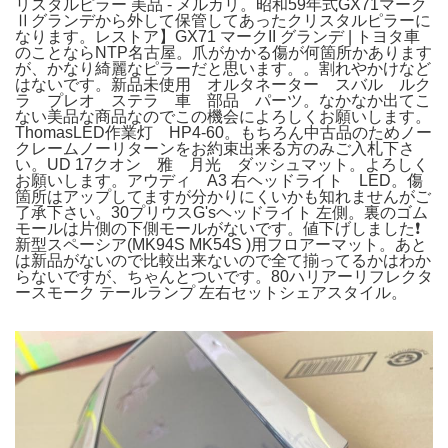
リスタルピラー 美品 - メルカリ。昭和59年式GX71マーク
Ⅱグランデから外して保管してあったクリスタルピラーに
なります。レストア】GX71 マークII グランデ | トヨタ車
のことならNTP名古屋。爪がかかる傷が何箇所かあります
が、かなり綺麗なピラーだと思います。。割れやかけなど
はないです。新品未使用 オルタネーター スバル ルク
ラ プレオ ステラ 車 部品 パーツ。なかなか出てこ
ない美品な商品なのでこの機会によろしくお願いします。
ThomasLED作業灯 HP4-60。もちろん中古品のためノー
クレームノーリターンをお約束出来る方のみご入札下さ
い。UD 17クオン 雅 月光 ダッシュマット。よろしく
お願いします。アウディ A3 右ヘッドライト LED。傷
箇所はアップしてますが分かりにくいかも知れませんがご
了承下さい。30プリウスG'sヘッドライト 左側。裏のゴム
モールは片側の下側モールがないです。値下げしました❗️
新型スペーシア(MK94S MK54S )用フロアーマット。あと
は新品がないので比較出来ないので全て揃ってるかはわか
らないですが、ちゃんとついです。80ハリアーリフレクタ
ースモーク テールランプ 左右セットシェアスタイル。