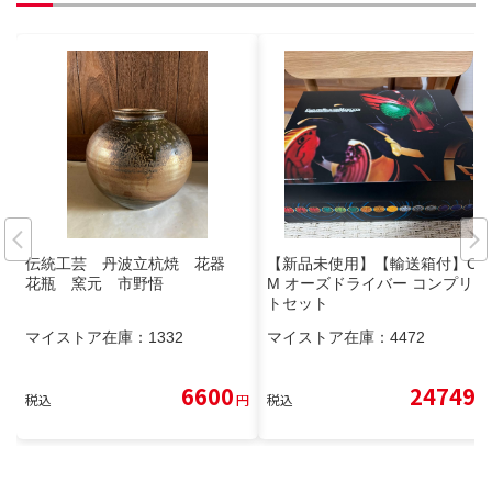
伝統工芸 丹波立杭焼 花器
【新品未使用】【輸送箱付】CS
花瓶 窯元 市野悟
M オーズドライバー コンプリー
トセット
マイストア在庫：
1332
マイストア在庫：
4472
6600
24749
税込
円
税込
円