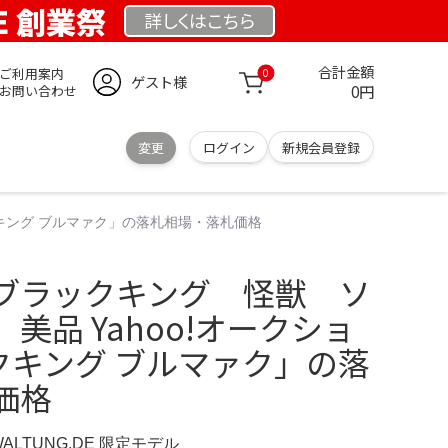
DE 創業祭
詳しくは
こちら
合計金額
ご利用案内
0
ゲスト様
0円
お問い合わせ
変更
ログイン
新規会員登録
クキング ブルマァク」の落札相場・落札価格
ブラックキング 怪獣 ソ
美品 Yahoo!オークショ
ックキング ブルマァク」の落
価格
WALTUNG.DE 限定モデル