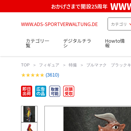
WWW
おかげさまで開設25周年
WWW.ADS-SPORTVERWALTUNG.DE
カテゴリ一
デジタルチラ
Howto情
覧
シ
報
TOP
フィギュア
特撮
ブルマァク ブラックキン
(3610)