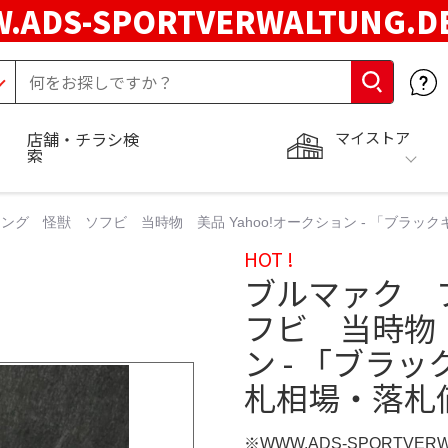
.ADS-SPORTVERWALTUNG.
マイストア
店舗・チラシ検
索
グ 怪獣 ソフビ 当時物 美品 Yahoo!オークション - 「ブラッ
HOT !
ブルマァク 
フビ 当時物 
ン - 「ブラ
札相場・落札
※WWW.ADS-SPORTVER