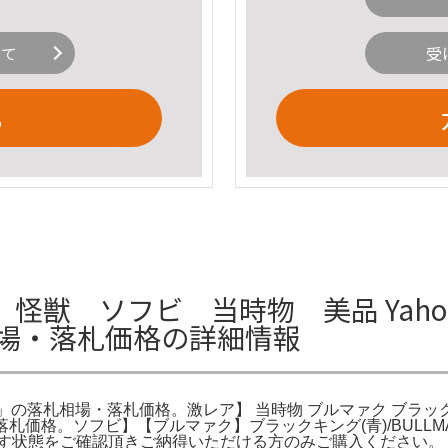
いて
受
る
獣 ソフビ 当時物 美品 Yahoo
相場・落札価格の詳細情報
ク」の落札相場・落札価格。激レア】 当時物 ブルマァク ブラックキ
・落札価格。ソフビ】【ブルマァク】ブラックキング(青)/BUL
います状態をご確認頂きご納得いただける方のみご購入ください。