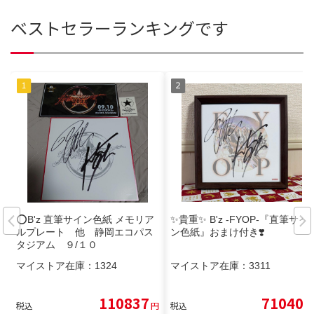
ベストセラーランキングです
⭕B'z 直筆サイン色紙 メモリア
✨貴重✨ B'z -FYOP-『直筆サイ
ルプレート 他 静岡エコパス
ン色紙』おまけ付き❣️
タジアム ９/１０
マイストア在庫：
1324
マイストア在庫：
3311
110837
71040
税込
円
税込
円