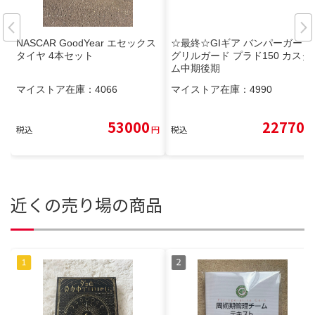
NASCAR GoodYear エセックス
☆最終☆GIギア バンパーガード
タイヤ 4本セット
グリルガード プラド150 カスタ
ム中期後期
マイストア在庫：
4066
マイストア在庫：
4990
53000
22770
税込
円
税込
円
近くの売り場の商品