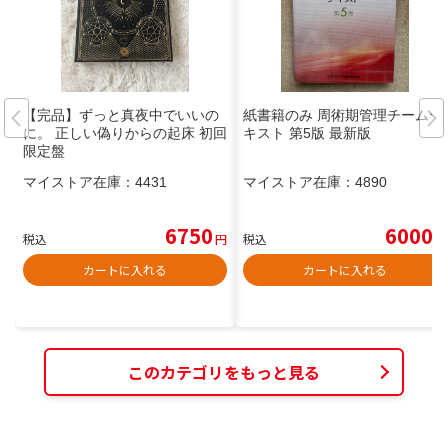
【完品】ずっと真夜中でいいの
紙書籍のみ 周術期管理チームテ
に。 正しい偽りからの起床 初回
キスト 第5版 最新版
限定盤
マイストア在庫：
4431
マイストア在庫：
4890
6750
6000
税込
円
税込
円
カートに入れる
カートに入れる
このカテゴリをもっと見る