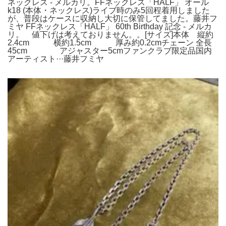
ネックレス - メルカリ。FFネックレス「HALF」 オール
k18 (本体・ネックレス)ライブ時のみ5回程着用しました
が、普段はケースに収納し大切に保管してました。藤井フ
ミヤ FFネックレス「HALF」 60th Birthday 記念 - メルカ
リ。 値下げは考えておりません。。[サイズ]本体 縦約
2.4cm 横約1.5cm 厚み約0.2cmチェーン 全長
45cm アジャスター5cmファンクラブ限定品国内
アーティスト···藤井フミヤ