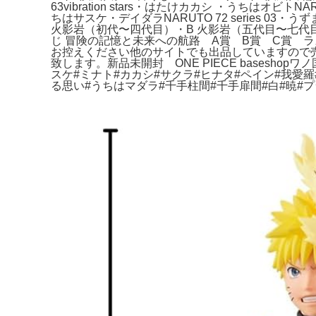
63vibration stars・はたけカカシ ・うちはオビトNARUTO
ちはサスケ・デイダラNARUTO 72 series 03・う
火影岩（初代〜四代目）・B 火影岩（五代目〜七代
じ 冒険の記憶と未来への航路 A賞 B賞 C賞 
お控えください他のサイトでも出品していますので売
致します。新品未開封 ONE PIECE basesh
スケ#ミナト#カカシ#サクラ#ヒナタ#ペイン#我愛羅
る思い#うちはマダラ#千手柱間#千手扉間#白#暁#