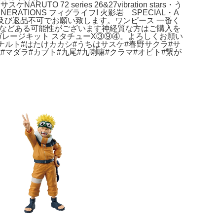
NARUTO 72 series 26&27vibration stars・う
NERATIONS フィグライフ! 火影岩 SPECIAL・A
及び返品不可でお願い致します。ワンピース 一番く
みなどある可能性がございます神経質な方はご購入を
ガレージキット スタチューX③⑨④。よろしくお願い
まきナルト#はたけカカシ#うちはサスケ#春野サクラ#サ
#マダラ#カブト#九尾#九喇嘛#クラマ#オビト#繋が