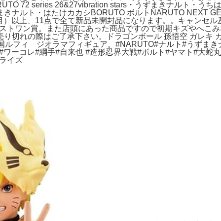
 72 series 26&27vibration stars・うずまきナルト・うちはサスケ
ずまきナルト・はたけカカシBORUTO ボルトNARUTO NEXT GE
目）以上、11点で全て新品未開封品になります。。キャンセル
ラストワン賞。また店頭にあった商品ですので初期キズやへこ
り切れの際はご了承下さい。ドラゴンボール 孫悟空 ガレキ 
opワノ国ルフィ ジオラマフィギュア。#NARUTO#ナルト#うず
#ワーコレ#綱手#自来也 #造形忍界大戦#ボルト#ヤマト#大蛇丸
プライズ