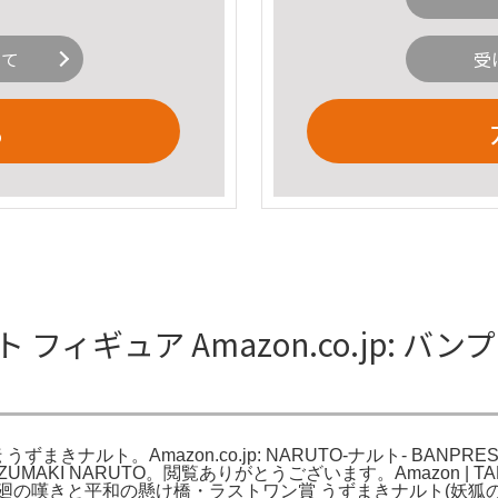
いて
受
る
フィギュア Amazon.co.jp: バン
伝 うずまきナルト。Amazon.co.jp: NARUTO-ナルト- BANPRE
ista UZUMAKI NARUTO。閲覧ありがとうございます。Amazon | T
廻の嘆きと平和の懸け橋・ラストワン賞 うずまきナルト(妖狐の衣 六本目)