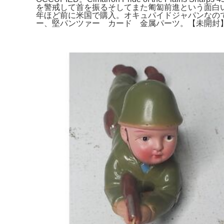
を警戒して首を振るそしてまた匍匐前進という面白い動
年ほど前に米国で購入。オキュパイドジャパンなの
ー、堅パンツァー カード 金属パーツ。【未開封】 THE M