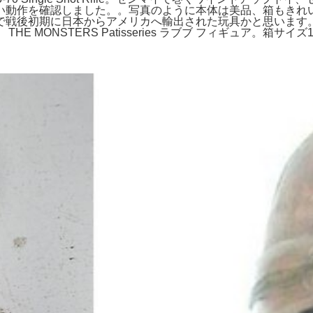
作を確認しました。。写真のように本体は美品、箱もきれいでデッド
で戦後初期に日本からアメリカへ輸出された玩具かと思います
ONSTERS Patisseries ラブブ フィギュア。箱サイズ18