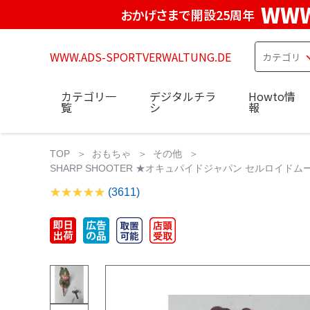
WWW
おかげさまで開設25周年
WWW.ADS-SPORTVERWALTUNG.DE
カテゴリ一
デジタルチラ
Howto情
覧
シ
報
TOP
おもちゃ
その他
SHARP SHOOTER ★オキュパイドジャパン セルロイドムーブ アルプ
(3611)