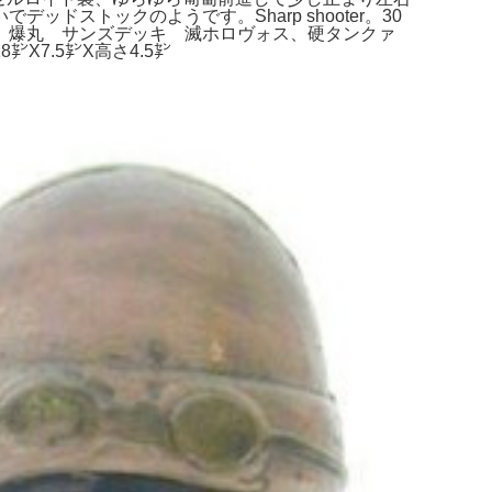
ストックのようです。Sharp shooter。30
。爆丸 サンズデッキ 滅ホロヴォス、硬タンクァ
㌢X7.5㌢X高さ4.5㌢