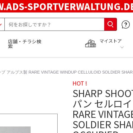
.ADS-SPORTVERWALTUNG.
マイストア
店舗・チラシ検
索
ス製 RARE VINTAGE WINDUP CELLULOID SOLDIER SHARPS
HOT !
SHARP SH
パン セルロイ
RARE VINTAG
SOLDIER SH