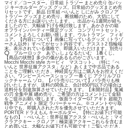
マイド╱コースター。日常組 トラゾー まとめ売り 缶バッ
ジ キーホルダー グッズ グッズ。日常組のグッズまとめ売
りセットです。新品 日常組 ぺいんと しにがみ クロノア
トラゾー グッズまとめ売り。断捨離のため、大切にして
くださる方にお譲りいたします。。出品から1週間が経ち
ましたので、大幅値下げを検討致します。あかさかの箱
オフラインパーティー限定グッズ コンプリートセット。
コメントよろしくお願い致します。ウルトラマン フィギ
ュア。【内容について】画像に写っているグッズ（トラゾ
ーさん以外）すべてがセット内容です。デススト2 指輪端
末。表示されている価格で、即購入いただけます。別売り
⭕️ ブルーロック あでぃしょなるたいむ 1番くじ。
【商品の状態】多少の傷があるものがございます。
Mocchi Mocchi style カービィ マスコット。（特に「ぺ
いんと 世界征服アクスタ」など）あくまで中古品である
ことをご理解いただき、神経質な方はご購入をお控えくだ
さい。ワンピースベースショップ 一番くじ アクリルブロ
ックチャーム ゾロ。【バラ売りについて】バラ売りも検
討いたしますが、送料の関係上、合計850円以下の場合は
送料分を別途加算させていただきます。【未開封品】鬼滅
の刃 全集中展 纏め売り。ご希望の方はコメントにて金額
をご提示お願い致します。仮面ライダーG7 アギト 超能力
戦争 アニメイト 限定 ラバーチャーム。※コメントやり取
り中でも、即購入された方を優先させていただきます。
PORTER ドラえもん キーホルダー。【特にお値下げ可能
なもの】・ぺいんと：世界征服アクスタ・ぺいんと：マイ
クラアクキー・クロノア：極楽湯アクキーこれらを含むま
とめ買いは、大幅なお値下げも可能です！ご覧いただき、