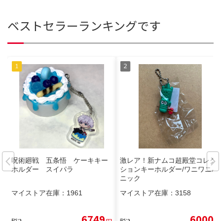
ベストセラーランキングです
呪術廻戦 五条悟 ケーキキー
激レア！新ナムコ超殿堂コレク
ホルダー スイパラ
ションキーホルダー/ワニワニパ
ニック
マイストア在庫：
1961
マイストア在庫：
3158
6749
6000
税込
円
税込
円