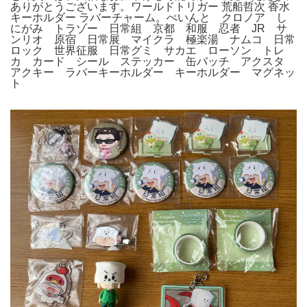
ありがとうございます。ワールドトリガー 荒船哲次 香水
キーホルダー ラバーチャーム。ぺいんと クロノア し
にがみ トラゾー 日常組 京都 和服 忍者 JR サ
ンリオ 原宿 日常展 マイクラ 極楽湯 ナムコ 日常
ロック 世界征服 日常グミ サカエ ローソン トレ
カ カード シール ステッカー 缶バッチ アクスタ
アクキー ラバーキーホルダー キーホルダー マグネッ
ト