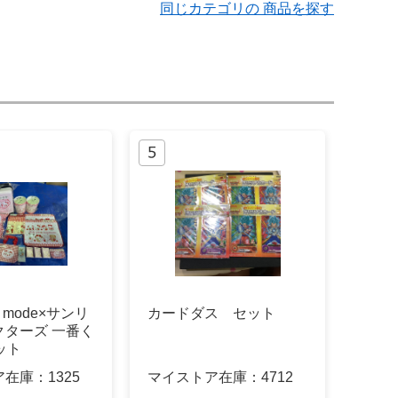
同じカテゴリの 商品を探す
ala mode×サンリ
カードダス セット
クターズ 一番く
ット
ア在庫：
1325
マイストア在庫：
4712