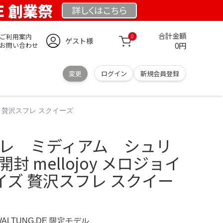
DE 創業祭
詳しくは
こちら
合計金額
ご利用案内
0
ゲスト様
0円
お問い合わせ
変更
ログイン
新規会員登録
イズ 贅沢スフレ スクイーズ
 スフレ ミディアム シュリ
封 mellojoy メロジョイ
ズ 贅沢スフレ スクイー
WALTUNG.DE 限定モデル