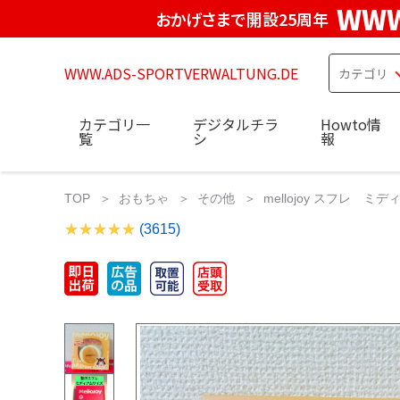
WWW
おかげさまで開設25周年
WWW.ADS-SPORTVERWALTUNG.DE
カテゴリ一
デジタルチラ
Howto情
覧
シ
報
TOP
おもちゃ
その他
mellojoy スフレ 
(3615)