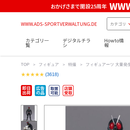
WWW
おかげさまで開設25周年
WWW.ADS-SPORTVERWALTUNG.DE
カテゴリ一
デジタルチラ
Howto情
覧
シ
報
TOP
フィギュア
特撮
フィギュアーツ 大量発生
(3618)