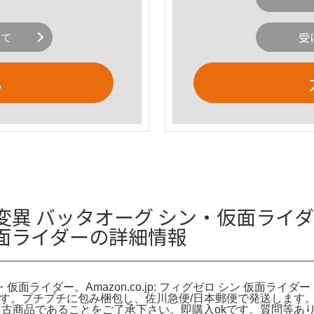
いて
受
る
 バッタオーグ シン・仮面ライダー A
面ライダーの詳細情報
面ライダー。Amazon.co.jp: フィグゼロ シン 仮面ライダー 1
です。プチプチに包み梱包し、佐川急便/日本郵便で発送します
中古商品であることをご了承下さい。即購入okです。質問等あ