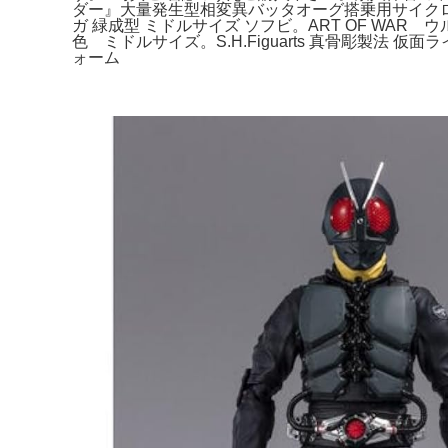
ダー』大量発生型相変異バッタオーグ搭乗用サイクロ
ガ 緑成型 ミドルサイズ ソフビ。ART OF WA
色 ミドルサイズ。S.H.Figuarts 真骨彫製
ォーム