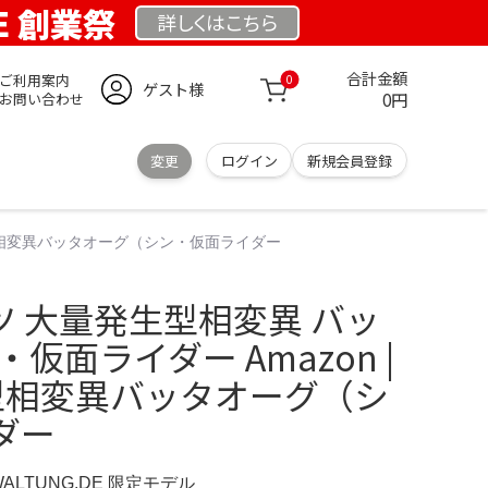
DE 創業祭
詳しくは
こちら
合計金額
ご利用案内
0
ゲスト様
0円
お問い合わせ
変更
ログイン
新規会員登録
発生型相変異バッタオーグ（シン・仮面ライダー
 大量発生型相変異 バッ
仮面ライダー Amazon |
生型相変異バッタオーグ（シ
ダー
WALTUNG.DE 限定モデル