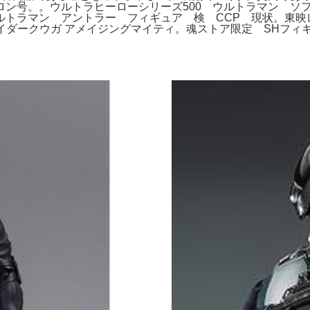
ン号。。ウルトラヒーローシリーズ500 ウルトラマン ソフビ
R ウルトラマン アントラー フィギュア 検 CCP 現状。
法 仮面ライダークウガ アメイジングマイティ。魂ストア限定 SH