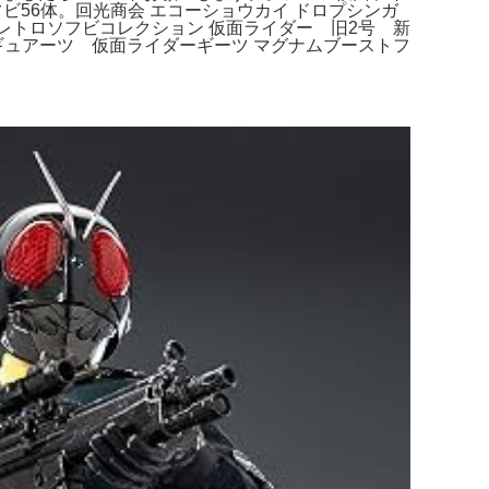
56体。回光商会 エコーショウカイ ドロプシンガ
東映レトロソフビコレクション 仮面ライダー 旧2号 新
フィギュアーツ 仮面ライダーギーツ マグナムブーストフ