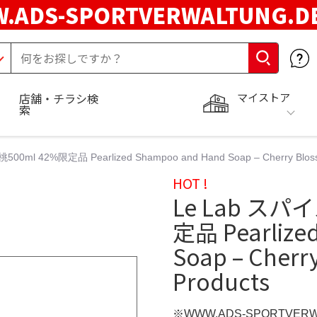
.ADS-SPORTVERWALTUNG.
マイストア
店舗・チラシ検
索
ml 42%限定品 Pearlized Shampoo and Hand Soap – Cherry Blosso
HOT !
Le Lab スパ
定品 Pearlize
Soap – Cherr
Products
※WWW.ADS-SPORTVER