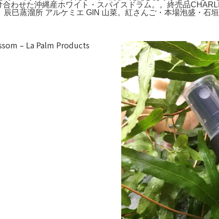
わせた沖縄産ホワイト・スパイスドラム。。終売品CHARLES VANO
辰巳蒸溜所 アルケミエ GIN 山菜。紅さんご・本場泡盛・石