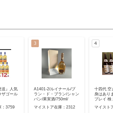
発送』人気
A1401-2/ルイナール/ブ
十四代 空
ウザゴール
ラン・ド・ブラン/シャン
身はあり
パン/果実酒/750ml/
プレイ 検
庫：
3759
マイストア在庫：
2312
マイスト