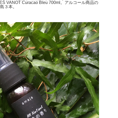
T Curacao Bleu 700ml。アルコール商品の
垣島３本。