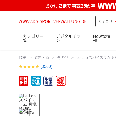
WWW
おかげさまで開設25周年
WWW.ADS-SPORTVERWALTUNG.DE
カテゴリ一
デジタルチラ
Howto情
覧
シ
報
TOP
飲料・酒
その他
Le Lab スパイスラム 月桃500
(3560)