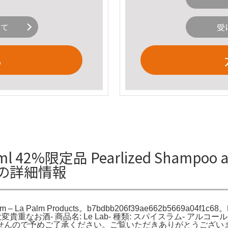
いて
受
る
2%限定品 Pearlized Shampoo and
uctsの詳細情報
 Blossom – La Palm Products。b7bdbb206f39ae662b566
酒- 商品名: Le Lab- 種類: スパイスラム- アルコール度数: 
ので予めご了承ください。ご覧いただきありがとうございます。シマ