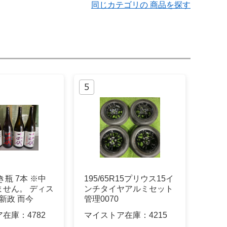
同じカテゴリの 商品を探す
き瓶 7本 ※中
195/65R15プリウス15イ
ません。 ディス
ンチタイヤアルミセット
 新政 而今
管理0070
ア在庫：
4782
マイストア在庫：
4215