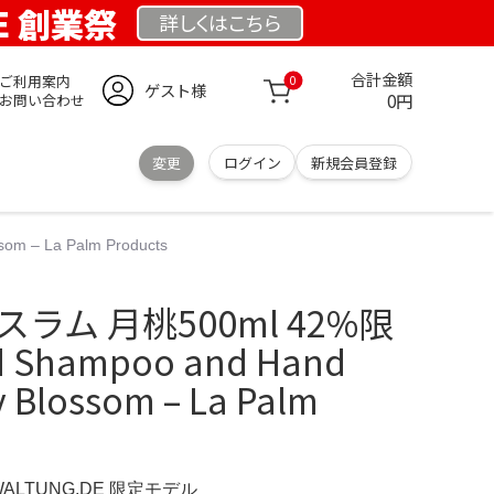
DE 創業祭
詳しくは
こちら
合計金額
ご利用案内
0
ゲスト様
0円
お問い合わせ
変更
ログイン
新規会員登録
m – La Palm Products
イスラム 月桃500ml 42%限
d Shampoo and Hand
y Blossom – La Palm
WALTUNG.DE 限定モデル