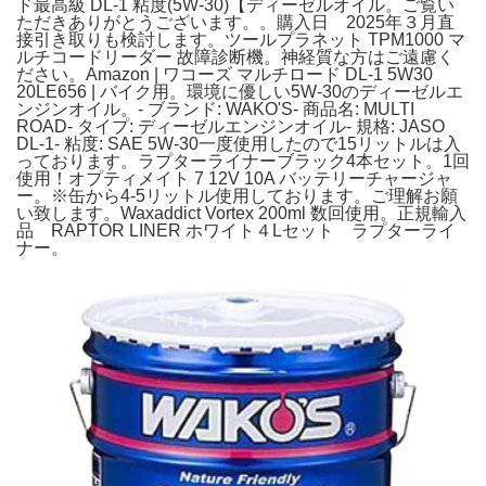
ド最高級 DL-1 粘度(5W-30)【ディーゼルオイル。ご覧い
ただきありがとうございます。。購入日 2025年３月直
接引き取りも検討します。ツールプラネット TPM1000 マ
ルチコードリーダー 故障診断機。神経質な方はご遠慮く
ださい。Amazon | ワコーズ マルチロード DL-1 5W30
20LE656 | バイク用。環境に優しい5W-30のディーゼルエ
ンジンオイル。- ブランド: WAKO'S- 商品名: MULTI
ROAD- タイプ: ディーゼルエンジンオイル- 規格: JASO
DL-1- 粘度: SAE 5W-30一度使用したので15リットルは入
っております。ラプターライナーブラック4本セット。1回
使用！オプティメイト 7 12V 10A バッテリーチャージャ
ー。※缶から4-5リットル使用しております。ご理解お願
い致します。Waxaddict Vortex 200ml 数回使用。正規輸入
品 RAPTOR LINER ホワイト４Lセット ラプターライ
ナー。