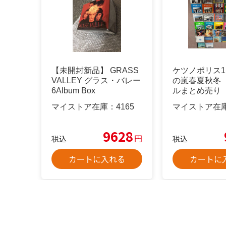
【未開封新品】 GRASS
ケツノポリス1
VALLEY グラス・バレー
の嵐春夏秋冬
6Album Box
ルまとめ売り
マイストア在庫：
4165
マイストア在
9628
円
税込
税込
カートに入れる
カートに