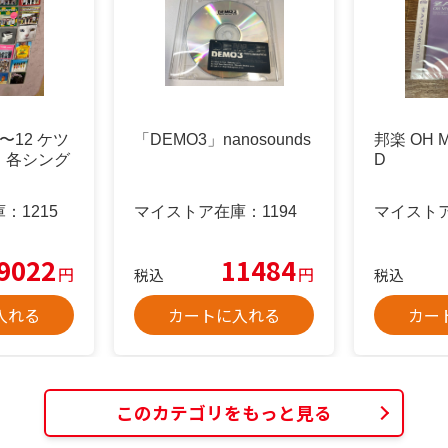
〜12 ケツ
「DEMO3」nanosounds
邦楽 OH M
 各シング
D
庫：
1215
マイストア在庫：
1194
マイスト
9022
11484
円
円
税込
税込
入れる
カートに入れる
カー
このカテゴリをもっと見る