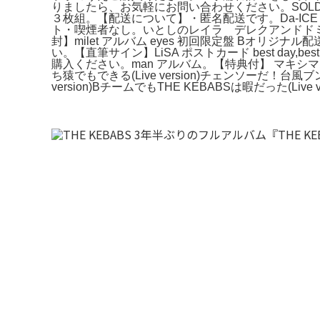
りましたら、お気軽にお問い合わせください。SOLD OUT T
３枚組。【配送について】・匿名配送です。Da-ICE MU
ト・喫煙者なし。いとしのレイラ デレクアンドドミノス 4
封】milet アルバム eyes 初回限定盤 Bオリジ
い。【直筆サイン】LiSA ポストカード best day,be
購入ください。man アルバム。【特典付】 マキシマムザ
ち猿でもできる(Live version)チェンソーだ！台風ブンブン
version)BチームでもTHE KEBABSは暇だった(Live versi