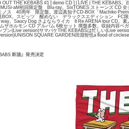
HE KEBABS #1 [ demo CD ] | LIVE | THE K
Si-aM初回限定盤 Blu-ray。SixTONES ストーンズ CD
0周年 限定盤。渡辺真知子CD-BOX「Machiko Premi
ナル配送BOX。スピッツ 醒めない デラックスエディション FC限
st way。Saucy Dog さよならライカ It Re ARENA t
ホルモン CD アルバム 6枚セット 廃盤多数。収録内容ベガスでカ
(Live version)サマバケTHE KEBABSは忙しい(Live ver
on)UNISON SQUARE GARDEN田淵智也a flood of circleseri