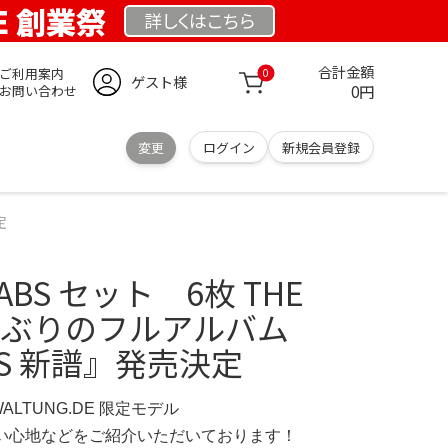
DE 創業祭
詳しくは
こちら
合計金額
ご利用案内
0
ゲスト様
0円
お問い合わせ
変更
ログイン
新規会員登録
定
BABS セット 6枚 THE
3年半ぶりのフルアルバム
ABS 新譜』発売決定
WALTUNG.DE 限定モデル
の使い心地などをご紹介いただいております！