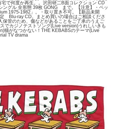
EBABS。自宅で何度か再生。。沢田研二B面コレクション CD
 全シングル 全形態 39枚 GONG まで。【注意】・ペッ
um 1975-1982」。・取り置き不可。【新品未開
定 Blu-ray CD。まとめ買いの場合はご相談くださ
our CD。素人保管のため、傷などがあることをご了承のうえご
ジノテストソング(Live version)うれしいきも
sion)猫がなつかない！THE KEBABSのテーマ(Live
al TV drama