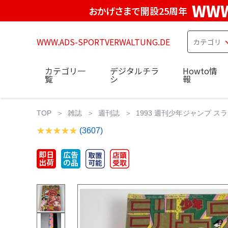
WWW
おかげさまで開設25周年
WWW.ADS-SPORTVERWALTUNG.DE
カテゴリ一
デジタルチラ
Howto情
覧
シ
報
TOP
雑誌
週刊誌
1993 週刊少年ジャンプ ス
(3607)