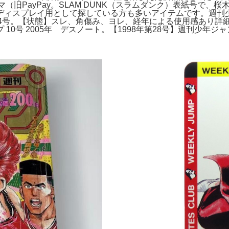
hoo!フリマ（旧PayPay。SLAM DUNK（スラムダンク）表
プレイ用として探している方も多いアイテムです。週刊少年ジャンプ 
号 17号 24号。【状態】スレ、角傷み、ヨレ、経年による使用感
0号 2005年 デスノート。【1998年第28号】週刊少年ジャ