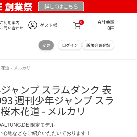
DE 創業祭
詳しくは
こちら
合計金額
ご利用案内
0
ゲスト様
0円
お問い合わせ
変更
ログイン
新規会員登録
花道 - メルカリ
少年ジャンプ スラムダンク 表
993 週刊少年ジャンプ スラ
 桜木花道 - メルカリ
WALTUNG.DE 限定モデル
の使い心地などをご紹介いただいております！