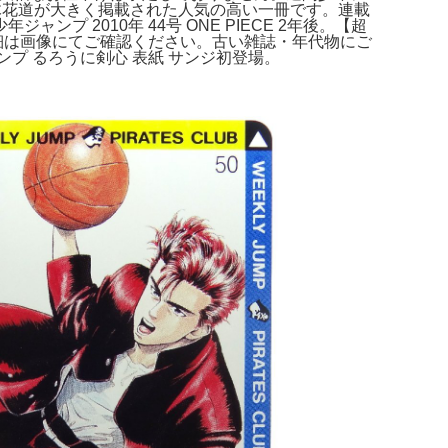
紙号で、桜木花道が大きく掲載された人気の高い一冊です。連載
2010年 44号 ONE PIECE 2年後。【超
あり詳細は画像にてご確認ください。古い雑誌・年代物にご
ンプ るろうに剣心 表紙 サンジ初登場。