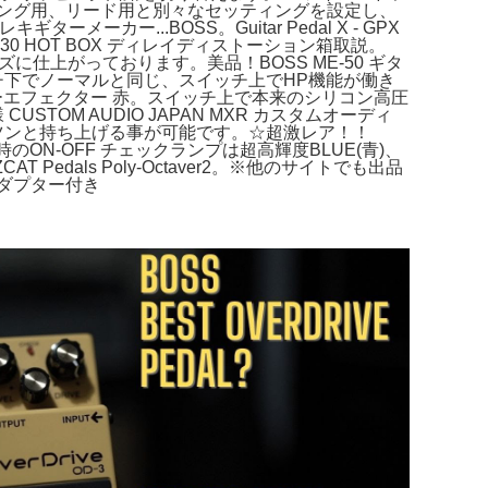
ング用、リード用と別々なセッティングを設定し、
ー...BOSS。Guitar Pedal X - GPX
PDS2730 HOT BOX ディレイディストーション箱取説。
仕上がっております。美品！BOSS ME-50 ギタ
ッチ下でノーマルと同じ、スイッチ上でHP機能が働き
 drop ギターエフェクター 赤。スイッチ上で本来のシリコン高圧
USTOM AUDIO JAPAN MXR カスタムオーディ
などガツンと持ち上げる事が可能です。☆超激レア！！
時のON-OFF チェックランプは超高輝度BLUE(青)、
T Pedals Poly-Octaver2。※他のサイトでも出品
アダプター付き