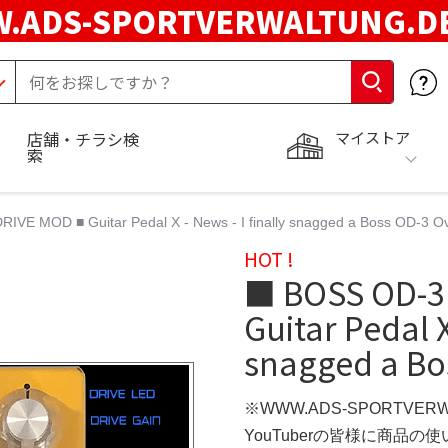
.ADS-SPORTVERWALTUNG.
マイストア
店舗・チラシ検
索
VE MOD ■ Guitar Pedal X - News - I finally snagged a Boss OD-3 O
HOT !
■ BOSS OD-3
Guitar Pedal X
snagged a Bo
※WWW.ADS-SPORTVER
YouTuberの皆様に商品