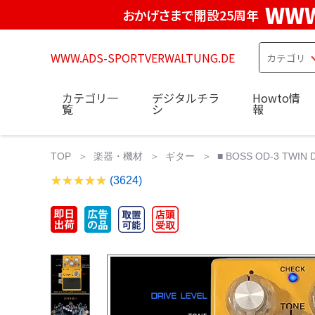
WWW
おかげさまで開設25周年
WWW.ADS-SPORTVERWALTUNG.DE
カテゴリ一
デジタルチラ
Howto情
覧
シ
報
TOP
楽器・機材
ギター
■ BOSS OD-3 TWIN DRI
(3624)