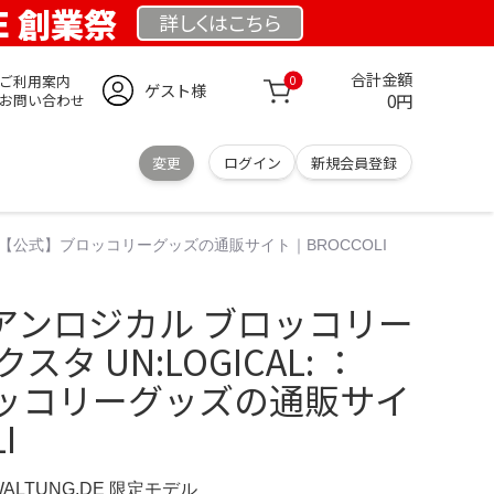
DE 創業祭
詳しくは
こちら
合計金額
ご利用案内
0
ゲスト様
0円
お問い合わせ
変更
ログイン
新規会員登録
L: ：【公式】ブロッコリーグッズの通販サイト｜BROCCOLI
AL アンロジカル ブロッコリー
タ UN:LOGICAL: ：
ッコリーグッズの通販サイ
I
WALTUNG.DE 限定モデル