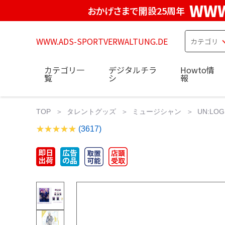
WWW
おかげさまで開設25周年
WWW.ADS-SPORTVERWALTUNG.DE
カテゴリ一
デジタルチラ
Howto情
覧
シ
報
TOP
タレントグッズ
ミュージシャン
UN:L
(3617)