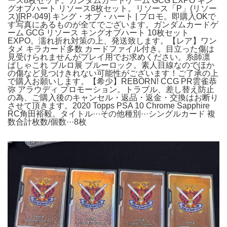
ース8枚セット。ガンダムカードゲーム GCG EXPO キン
グオブハート リソース8枚セット。リソース「P」(リソー
ス)[RP-049] キング・オブ・ハート | プロモ。即購入OKで
す写真にあるものが全てでございます。ガンダムカードゲ
ーム GCG リソース キングオブハート 10枚セット
EXPO。濡れ折れ対策の上、発送致します。【レア】ワン
タメ キラカード多数 カードファイル付き。目立った傷は
見受けられませんがプレイ用でお求めください。糸師凛
ぱしゃこれ ブルロ展 ブルーロック。素人目線なのでほか
の傷など見つけきれない可能性がございます！ご了承の上
で購入お願いします。【希少】REBORN! CCG PR雲雀恭
弥 アラウディ プロモーション。トラブル、差し替え防止
の為、ご購入後のキャンセル・返品・返金・交換はお断り
させて頂きます。2020 Topps PSA 10 Chrome Sapphire
RC角田裕毅。タイトル···その他種別···シングルカード 複
数合計枚数/個数···8枚