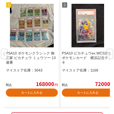
PSA10 ポケモンクラシック 御
PSA10 ピカチュウex WCS2023
三家 ピカチュウ ミュウツー 13
ポケモンカード 横浜記念デッ
連番
キ
マイストア在庫：
3043
マイストア在庫：
1168
168000
72000
税込
円
税込
円
カートに入れる
カートに入れる