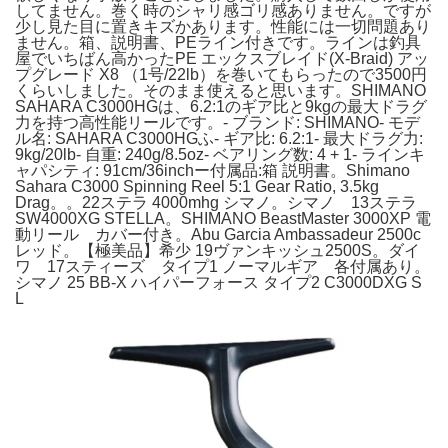
してません。巻く時のシャリ感ゴリ感ありません。ですが
少し見た目に置きキズかあります。性能には一切問題あり
ません。箱、説明書、PEライン付きです。ラインは釣具
屋でいちばん高かったPE エックスブレイド(X-Braid) アッ
プグレード X8 （1号/22lb）を巻いてもらったので3500円
くらいしました。そのまま使えると思います。SHIMANO
SAHARA C3000HGは、6.2:1のギア比と9kgの最大ドラグ
力を持つ高性能リールです。- ブランド: SHIMANO- モデ
ル名: SAHARA C3000HGふ- ギア比: 6.2:1- 最大ドラグ力:
9kg/20lb- 自重: 240g/8.5oz- ベアリング数: 4 + 1- ラインキ
ャパシティ: 91cm/36inchー付属品:箱 説明書。Shimano
Sahara C3000 Spinning Reel 5:1 Gear Ratio, 3.5kg
Drag。。22ステラ 4000mhg シマノ。シマノ 13ステラ
SW4000XG STELLA。SHIMANO BeastMaster 3000XP 電
動リール カバー付き。Abu Garcia Ambassadeur 2500c
レッド。【極美品】希少 19ヴァンキッシュ2500S。ダイ
ワ 17スティーズ タイプ1 ノーマルギア 各付属あり。
シマノ 25 BB-X ハイパーフォース タイプ2 C3000DXG S
L