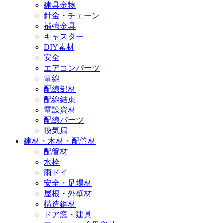
建具金物
針金・チェーン
補強金具
キャスター
DIY素材
安全
エアコンパーツ
電線
配線部材
配線結束
電設資材
配線パーツ
換気扇
建材・木材・配管材
配管材
水栓
雨ドイ
安全・足場材
屋根・外壁材
構造鋼材
ドア窓・建具