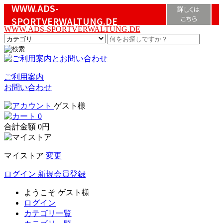
WWW.ADS-
詳しくは
こちら
SPORTVERWALTUNG.DE
WWW.ADS-SPORTVERWALTUNG.DE
ご利用案内
お問い合わせ
ゲスト様
0
合計金額
0円
マイストア
変更
ログイン
新規会員登録
ようこそ
ゲスト様
ログイン
カテゴリ一覧