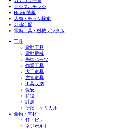
カテゴリ一覧
デジタルチラシ
Howto情報
店舗・チラシ検索
灯油宅配
電動工具・機械レンタル
工具
電動工具
電動機械
先端パーツ
作業工具
大工道具
左官道具
工具収納
保安
荷役
計測
研磨・ケミカル
金物・電材
釘・ビス
ネジボルト