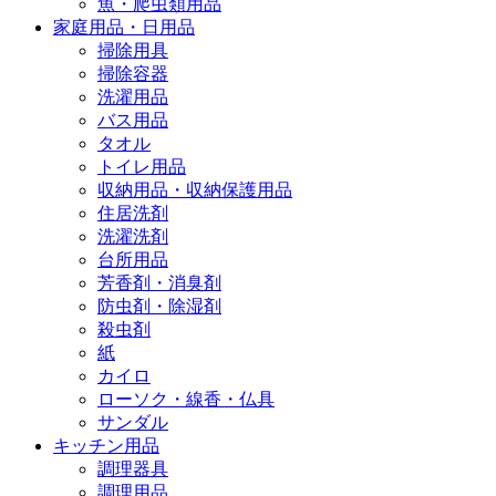
魚・爬虫類用品
家庭用品・日用品
掃除用具
掃除容器
洗濯用品
バス用品
タオル
トイレ用品
収納用品・収納保護用品
住居洗剤
洗濯洗剤
台所用品
芳香剤・消臭剤
防虫剤・除湿剤
殺虫剤
紙
カイロ
ローソク・線香・仏具
サンダル
キッチン用品
調理器具
調理用品