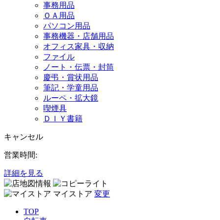
事務用品
ＯＡ用品
パソコン用品
事務機器・店舗用品
オフィス家具・収納
ファイル
ノート・伝票・封筒
慶弔・賞状用品
筆記・学童用品
ルーペ・拡大鏡
喫煙具
ＤＩＹ書籍
キャンセル
営業時間:
詳細を見る
マイストア
変更
TOP