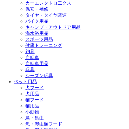
カーエレクトロ二クス
保安・補修
タイヤ・タイヤ関連
バイク用品
キャンプ・アウトドア用品
海水浴用品
スポーツ用品
健康トレーニング
釣具
自転車
自転車用品
玩具
シーズン玩具
ペット用品
犬フード
犬用品
猫フード
猫用品
小動物
鳥・昆虫
魚・爬虫類フード