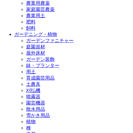
農業用農薬
家庭園芸農薬
農業用土
肥料
飼料
ガーデニング・植物
ガーデンファニチャー
庭園資材
屋外床材
ガーデン装飾
鉢・プランター
用土
育成園芸用品
土農具
刈払機
噴霧器
園芸機器
散水用品
雪かき用品
植物
種