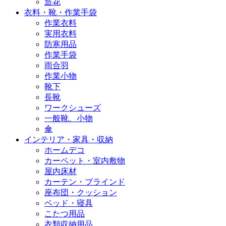
造花
衣料・靴・作業手袋
作業衣料
実用衣料
防寒用品
作業手袋
雨合羽
作業小物
靴下
長靴
ワークシューズ
一般靴、小物
傘
インテリア・家具・収納
ホームデコ
カーペット・室内敷物
屋内床材
カーテン・ブラインド
座布団・クッション
ベッド・寝具
こたつ用品
衣類収納用品