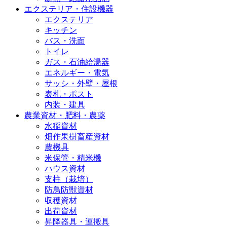
エクステリア・住設機器
エクステリア
キッチン
バス・洗面
トイレ
ガス・石油給湯器
エネルギー・電気
サッシ・外壁・屋根
表札・ポスト
内装・建具
農業資材・肥料・農薬
水稲資材
畑作果樹畜産資材
農機具
米保管・精米機
ハウス資材
支柱（栽培）
防鳥防獣資材
収穫資材
出荷資材
昇降器具・運搬具