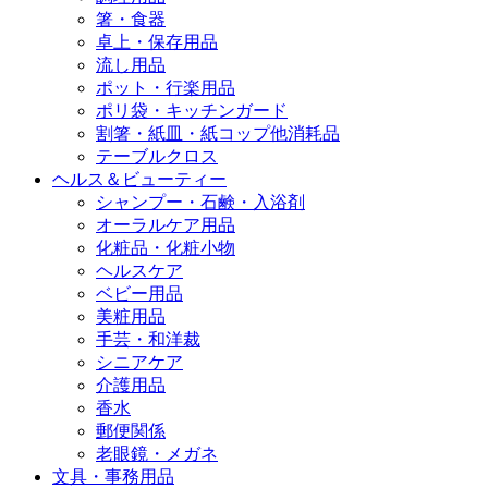
箸・食器
卓上・保存用品
流し用品
ポット・行楽用品
ポリ袋・キッチンガード
割箸・紙皿・紙コップ他消耗品
テーブルクロス
ヘルス＆ビューティー
シャンプー・石鹸・入浴剤
オーラルケア用品
化粧品・化粧小物
ヘルスケア
ベビー用品
美粧用品
手芸・和洋裁
シニアケア
介護用品
香水
郵便関係
老眼鏡・メガネ
文具・事務用品