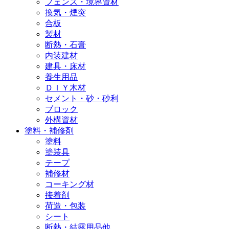
フェンス・境界資材
換気・煙突
合板
製材
断熱・石膏
内装建材
建具・床材
養生用品
ＤＩＹ木材
セメント・砂・砂利
ブロック
外構資材
塗料・補修剤
塗料
塗装具
テープ
補修材
コーキング材
接着剤
荷造・包装
シート
断熱・結露用品他