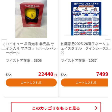
ハイキュー 星海光来 非売品 サ
佐藤彩乃2025-26選手ネームフ
イン入り マスコットボール バレ
ェイスタオル クインシーズ刈
ーボール
谷
マイストア在庫：
3605
マイストア在庫：
1037
22440
7499
税込
円
税込
円
カートに入れる
カートに入れる
このカテゴリをもっと見る