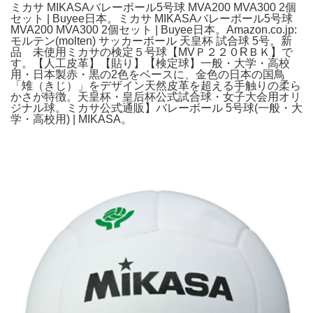
ミカサ MIKASAバレーボール5号球 MVA200 MVA300 2個
セット | Buyee日本。ミカサ MIKASAバレーボール5号球
MVA200 MVA300 2個セット | Buyee日本。Amazon.co.jp:
モルテン(molten) サッカーボール 天皇杯 試合球 5号。新
品 未使用ミカサの検定５号球【MVＰ２２０RＢＫ】で
す。【人工皮革】【貼り】【検定球】一般・大学・高校
用・日本製赤・黒の2色をベースに、金色の日本の国鳥
「雉（きじ）」をデザイン天然皮革を超える手触りの柔ら
かさが特徴。天皇杯・皇后杯公式試合球・女子大会用オリ
ジナル球。ミカサ公式通販】バレーボール 5号球(一般・大
学・高校用) | MIKASA。