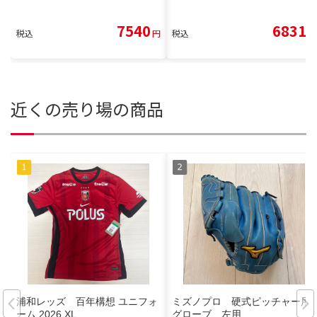
7540
6831
税込
円
税込
円
近くの売り場の商品
浦和レッズ 百年構想 ユニフォ
ミズノプロ 硬式ピッチャー用
ーム 2026 XL
グローブ 左用