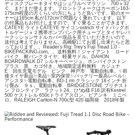
ディスクブレーキタイヤはシュワルベマラソン 700ｘ32
Ｃ まだまだ使えます。フロントフォークはカーボン163-
175cm程度の方くらいの方にちょうど良いです。前のオー
ナーは165cm 私が172cmで問題なく乗れています。以下
の付属品もお付けしますので、すぐ乗ることができます。
CATEYE ライトCATEYE サイコンostrich サイドバッグボ
トルゲージｘ２携帯ポンプパンク用チューブとタイヤレバ
ークッションサドルカバー現品を見ていただきたいので、
送付は考えておりません。高崎駅にてお渡し出来たらと思
っております。。Reader's Rig: Trey's Fuji Tread 1.0 -
BIKEPACKING.com。。送料無料！ジャイアント ロード
バイク 耐パンクタイヤ、軽量サドル。DAHON
BOARDWALK D7 シルキーベージュ。ホンバイクストン
プラス 黒 カゴ付き。地域限定送料無料 カジュナ
E 回生充電モデル ピンク 神戸市 電動自転車。✨前
後タイヤ新品✨美品✨室内保管✨バッテリー最高レベル✨
アシスタ✨電動自転車。BD-1 rm クラシック 18インチ 折
り畳み ９ｓ。電動自転車 BRIDGESTONE ブリヂスト
ン フロンティア ラクット24。ひ*ぬ様 F16 訳有Kestrel
500 ケストレル 650cトライアスロン。ビアンキ ミニベ
ロ。RALEIGH Carlton-N 700c型 420 福岡発 2018年製