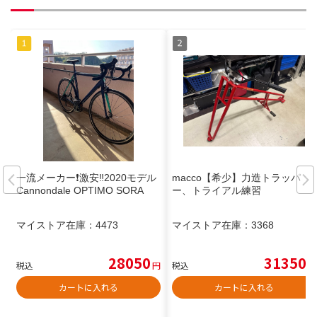
一流メーカー❗️激安‼️2020モデル
macco【希少】力造トラッパ
Cannondale OPTIMO SORA
ー、トライアル練習
マイストア在庫：
4473
マイストア在庫：
3368
28050
31350
税込
円
税込
円
カートに入れる
カートに入れる