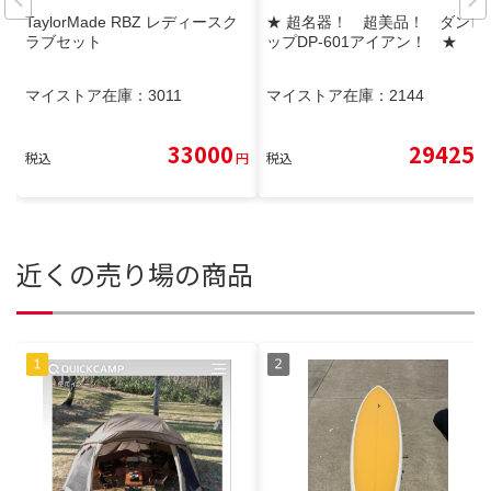
TaylorMade RBZ レディースク
★ 超名器！ 超美品！ ダンロ
ラブセット
ップDP-601アイアン！ ★
マイストア在庫：
3011
マイストア在庫：
2144
33000
29425
税込
円
税込
円
近くの売り場の商品