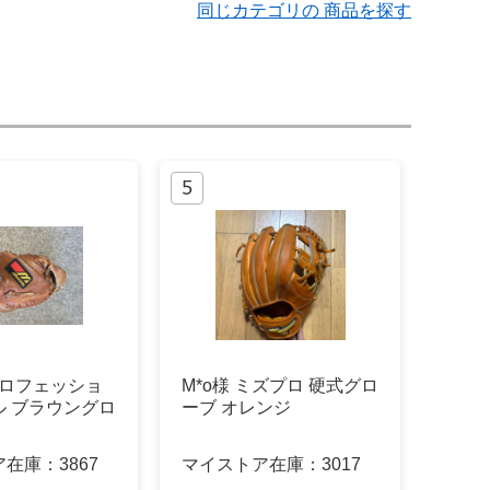
同じカテゴリの 商品を探す
 プロフェッショ
M*o様 ミズプロ 硬式グロ
ル ブラウングロ
ーブ オレンジ
ア在庫：
3867
マイストア在庫：
3017