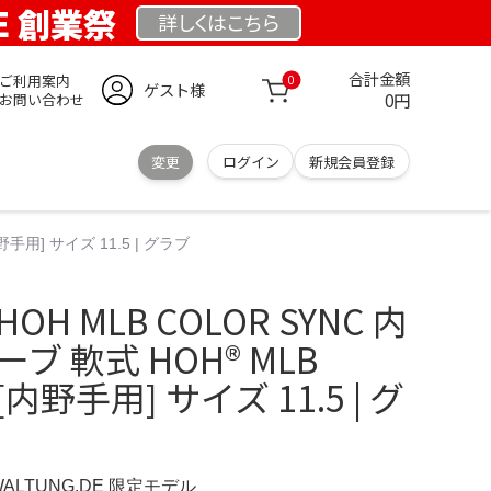
DE 創業祭
詳しくは
こちら
合計金額
ご利用案内
0
ゲスト様
0円
お問い合わせ
変更
ログイン
新規会員登録
手用] サイズ 11.5 | グラブ
H MLB COLOR SYNC 内
ブ 軟式 HOH® MLB
 [内野手用] サイズ 11.5 | グ
WALTUNG.DE 限定モデル