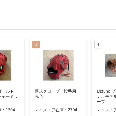
ールド 一
硬式グローブ 投手用
Mizuno
チャーミッ
赤色
ナルモデ
ーブ
庫：
1304
マイストア在庫：
2794
マイスト