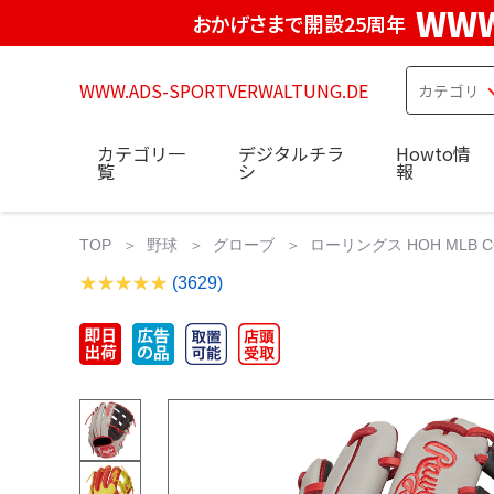
WWW
おかげさまで開設25周年
WWW.ADS-SPORTVERWALTUNG.DE
カテゴリ一
デジタルチラ
Howto情
覧
シ
報
TOP
野球
グローブ
ローリングス HOH MLB CO
(3629)