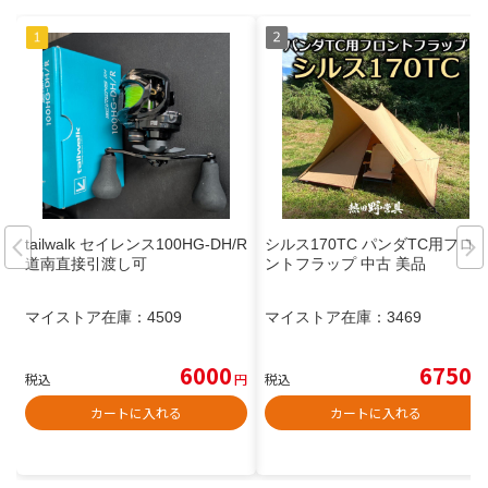
tailwalk セイレンス100HG-DH/R
シルス170TC パンダTC用フロ
道南直接引渡し可
ントフラップ 中古 美品
マイストア在庫：
4509
マイストア在庫：
3469
6000
6750
税込
円
税込
円
カートに入れる
カートに入れる