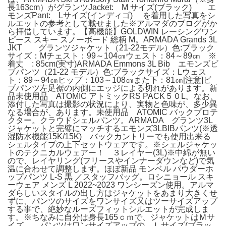
長163cm）がグランツJacket: M サイズ(ブラック) エ
モンズPant: Lサイズ(インディゴ) を着用した写真をシ
ルエットの参考として載せました※アルマダのブログがか
ら拝借しています。【高機能】GOLDWIN レーシングワン
ピース スキー スノーボード 総柄 M。ARMADA Grands 3L
JKT グランツジャケット（21-22モデル）色:ブラック
サイズ：Mチェスト：99～104㎝ウェスト：84～89㎝ ※
着丈 : 85cm(実寸)ARMADA Emmons 3L Bib エモンズビ
ブパンツ（21-22 モデル）色:ブラックサイズ：Lウェス
ト：89～94㎝ヒップ：103～108㎝また下：81㎝[注意]ビ
ブパンツ左足裾の内側にエッジによる切れがあります。新
品未使用品 ATOMIC アトミックRS PACK５０L。なお、
添付した写真は撮影の状況により、実物と色味が、多少異
なる場合が、あります。未使用品 ATOMIC バックプロテ
クター。クラウドシェルパンツ。ARMADA グランツ3L
ジャケットと完璧にマッチするエモンズ3LBIBパンツ(※透
湿防水機能15K/15K) バックカントリーでも使用出来る
シェルタイプの上下セットウェアです。※シェルジャケッ
トのテクニカルウェアー！ ３レイヤー(3L)※中綿が無い
ので、レイヤリング(フリースやインナーダウンなど)で気
温に合わせて調整します。ほぼ新品 モンベル パウダーホ
ップパンツ L-S 黒 ／スタッフバッグ。ロシニョール スキ
ーウェア メンズ L 2022~2023 ワンシーズン使用。アルマ
ダらしいスタイルの出し方はジャケットをあまり大きくせ
ずに、パンツのサイズをワンサイズ又はツーサイズアップ
する事で、絶妙なルーズフィットシルエットが完成しま
す。※ちなみに自分は身長165ｃｍで、ジャケットはＭサ
イズ、 パンツはワンサイズアップの、Ｌサイズ(ブラッ