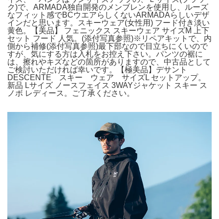
ク)で、ARMADA独自開発のメンブレンを使用し、ルーズ
なフィット感でBCウエアらしくないARMADAらしいデザ
インだと思います。スキーウェア(女性用) フード付き淡い
黄色。【美品】 フェニックス スキーウェア サイズM 上下
セット フード 人気。(添付写真参照)※リペアキットで、内
側から補修(添付写真参照)最下部なので目立ちにくいので
すが、気にする方は入札をお控え下さい。パンツの裾に
は、擦れやキズなどの箇所がありますので、中古品として
ご検討いただければ幸いです。【極美品】デサント
DESCENTE スキー ウェア サイズL セットアップ。
新品 Lサイズ ノースフェイス 3WAYジャケット スキー ス
ノボ レディース。ご了承ください。