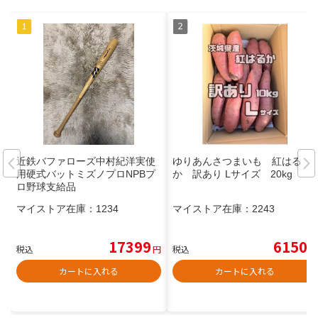
近鉄バファローズ中村紀洋実使
ゆりあんさつまいも 紅はる
用硬式バットミズノプロNPBプ
か 訳あり Lサイズ 20kg
ロ野球支給品
マイストア在庫：
1234
マイストア在庫：
2243
17399
6150
税込
円
税込
円
カートに入れる
カートに入れる