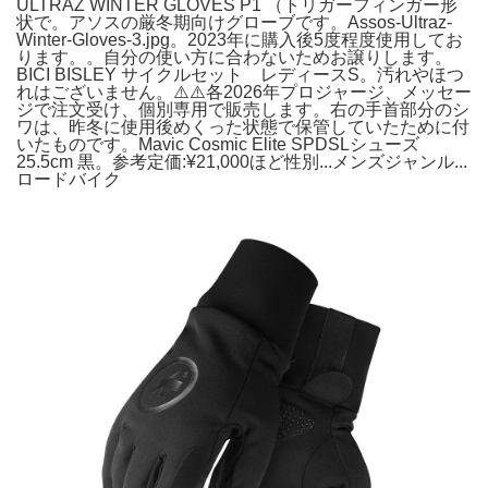
ULTRAZ WINTER GLOVES P1 （トリガーフィンガー形
状で。アソスの厳冬期向けグローブです。Assos-Ultraz-
Winter-Gloves-3.jpg。2023年に購入後5度程度使用してお
ります。。自分の使い方に合わないためお譲りします。
BICI BISLEY サイクルセット レディースS。汚れやほつ
れはございません。⚠️⚠️各2026年プロジャージ、メッセー
ジで注文受け、個別専用で販売します。右の手首部分のシ
ワは、昨冬に使用後めくった状態で保管していたために付
いたものです。Mavic Cosmic Elite SPDSLシューズ
25.5cm 黒。参考定価:¥21,000ほど性別...メンズジャンル...
ロードバイク