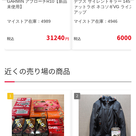
GARMIN アプローチR10【新品
デプス サイレントキラー 145 フ
未使用】
ァットラボ ネコソギVG ライズ
アップ
マイストア在庫：
4989
マイストア在庫：
4946
31240
6000
税込
円
税込
円
近くの売り場の商品