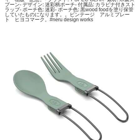
プーン- デザイン: 迷彩柄ポーチ- 付属品: カラビナ付きスト
ラップ- ポーチ色: 迷彩- ポーチ色: 黒wood foodを塗り保管
していたものになります。。ビンテージ アルミプレー
ト ヒヨコマーク。#neru design works