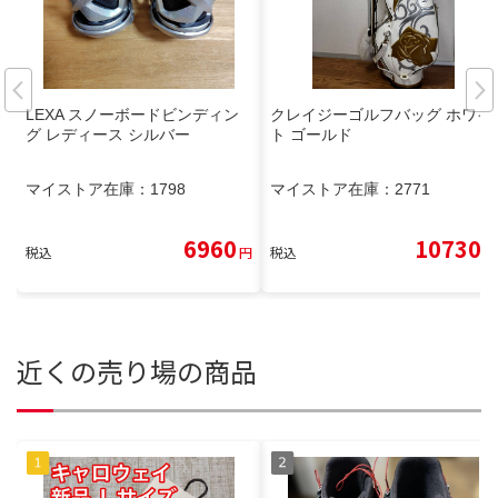
LEXA スノーボードビンディン
クレイジーゴルフバッグ ホワイ
グ レディース シルバー
ト ゴールド
マイストア在庫：
1798
マイストア在庫：
2771
6960
10730
税込
円
税込
円
近くの売り場の商品