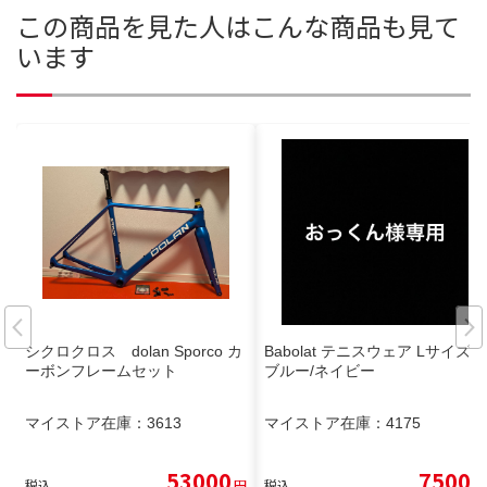
この商品を見た人はこんな商品も見て
います
シクロクロス dolan Sporco カ
Babolat テニスウェア Lサイズ
ーボンフレームセット
ブルー/ネイビー
マイストア在庫：
3613
マイストア在庫：
4175
53000
7500
税込
円
税込
円