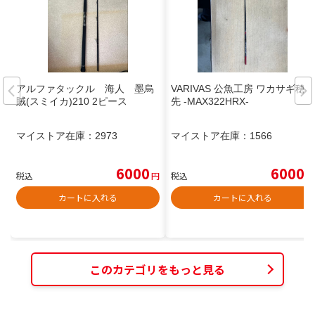
アルファタックル 海人 墨烏
VARIVAS 公魚工房 ワカサギ穂
賊(スミイカ)210 2ピース
先 -MAX322HRX-
マイストア在庫：
2973
マイストア在庫：
1566
6000
6000
税込
円
税込
円
カートに入れる
カートに入れる
このカテゴリをもっと見る