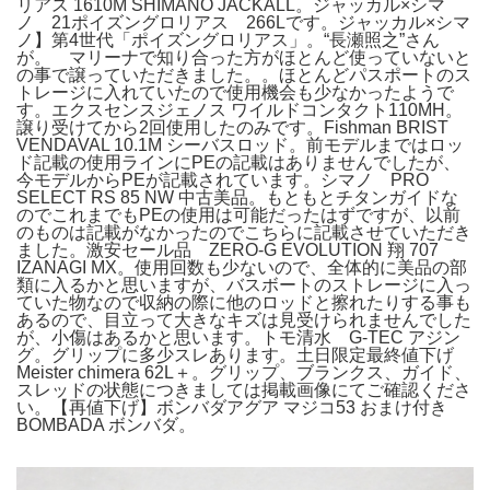
リアス 1610M SHIMANO JACKALL。ジャッカル×シマ
ノ 21ポイズングロリアス 266Lです。ジャッカル×シマ
ノ】第4世代「ポイズングロリアス」。“長瀬照之”さん
が。 マリーナで知り合った方がほとんど使っていないと
の事で譲っていただきました。。ほとんどパスポートのス
トレージに入れていたので使用機会も少なかったようで
す。エクスセンスジェノス ワイルドコンタクト110MH。
譲り受けてから2回使用したのみです。Fishman BRIST
VENDAVAL 10.1M シーバスロッド。前モデルまではロッ
ド記載の使用ラインにPEの記載はありませんでしたが、
今モデルからPEが記載されています。シマノ PRO
SELECT RS 85 NW 中古美品。もともとチタンガイドな
のでこれまでもPEの使用は可能だったはずですが、以前
のものは記載がなかったのでこちらに記載させていただき
ました。激安セール品 ZERO-G EVOLUTION 翔 707
IZANAGI MX。使用回数も少ないので、全体的に美品の部
類に入るかと思いますが、バスボートのストレージに入っ
ていた物なので収納の際に他のロッドと擦れたりする事も
あるので、目立って大きなキズは見受けられませんでした
が、小傷はあるかと思います。トモ清水 G-TEC アジン
グ。グリップに多少スレあります。土日限定最終値下げ
Meister chimera 62L＋。グリップ、ブランクス、ガイド、
スレッドの状態につきましては掲載画像にてご確認くださ
い。【再値下げ】ボンバダアグア マジコ53 おまけ付き
BOMBADA ボンバダ。