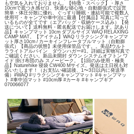
も空気を入れておりません。【特徴・スペック】・厚さ
10cmで底つき感ゼロ、快適な寝心地・自動膨張式で設営
簡単・体圧分散に優れ、ぐっすり睡眠・連結可能で複数人
使用可・キャンプや車中泊に最適【付属品】写真に写って
いるものが全てです（エアバッグ・収納ケース込み）【発
送について】送料無料・匿名配送でお届けします。訳あり
品】キャンプマット 10cm ダブルサイズ WAQ RELAXING
CAMP MAT。【アイテム】WAQ リラクシングキャンプマ
ット厚さ10cm / カーキインフレータブルマット（自動膨
張式）【商品の状態】未使用保管品です。。美品❗️ウルト
ラライトアルパイン ダウンハガー#1。詳細は実物写真で
ご確認ください。新品未開封 ダウン システムオフトン ワ
イド 掛け布団のみ スノーピーク。【1回のみ使用・極美
品】Naturehike 寝袋 CW400 Mサイズ。発送は土日祝も対
応いたします！（お支払い確認後、1〜3日以内に発送準
備）#WAQ #リラクシングキャンプマット #キャンプマッ
ト #車中泊マット #10cm厚 #カーキ #キャンプギア
070066077