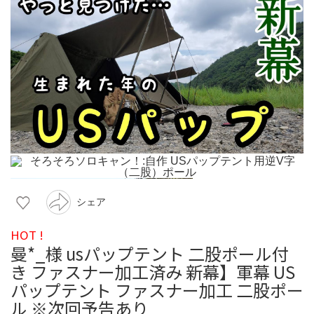
シェア
HOT !
曼*_様 usパップテント 二股ポール付
き ファスナー加工済み 新幕】軍幕 US
パップテント ファスナー加工 二股ポー
ル ※次回予告あり