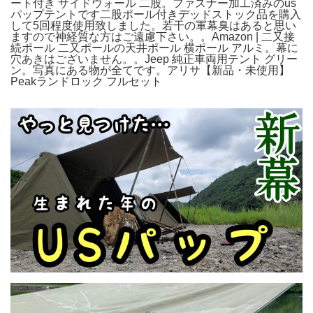
ート付き サイドウォール 二股。ファスナー加工済みのus
パップテントです二股ポール付きデッドストック品を購入
して5回程度使用致しました。若干の軍幕臭はあると思い
ますので神経質な方はご遠慮下さい。。Amazon | 二又接
続ポール 二又ポールの天井ポール 横ポール アルミ。幕に
穴あきはございません。。Jeep 純正車両用テント グリー
ン。写真にある物が全てです。アリサ【新品・未使用】
Peakランドロック フルセット