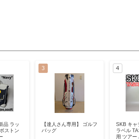
 新品 ラッ
【達人さん専用】 ゴルフ
SKB キ
 ボストン
バッグ
ラベル T
ー
用 ツアー