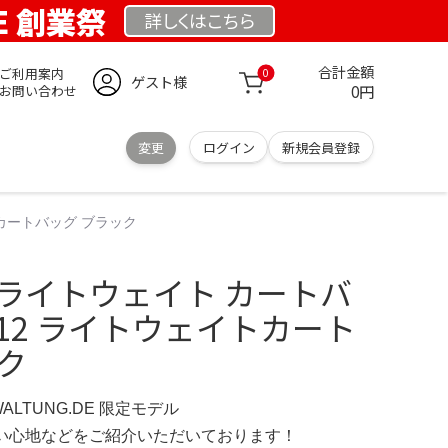
DE 創業祭
詳しくは
こちら
合計金額
ご利用案内
0
ゲスト様
0円
お問い合わせ
変更
ログイン
新規会員登録
トカートバッグ ブラック
ク ライトウェイト カートバ
4812 ライトウェイトカート
ク
WALTUNG.DE 限定モデル
の使い心地などをご紹介いただいております！