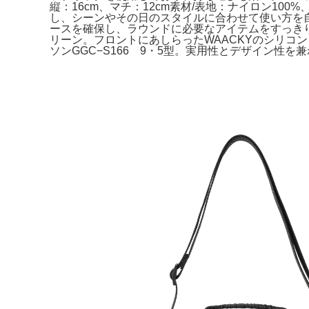
縦：16cm、マチ：12cm素材/表地：ナイロン1
し、シーンやその日のスタイルに合わせて使い方を自在に
ースを確保し、ラウンドに必要なアイテムをすっきり
リーン。フロントにあしらったWAACKYのシリコン
ソンGGC−S166 9・5型。実用性とデザイン性を兼