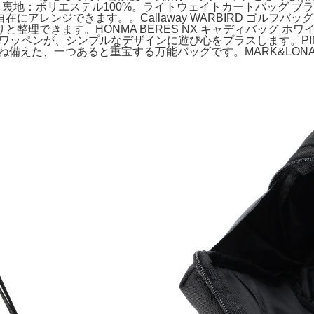
00%、裏地：ポリエステル100%。ライトウェイトカートバッグ
アレンジできます。。Callaway WARBIRD ゴルフバ
と整理できます。HONMA BERES NX キャディバッ
ワッペンが、シンプルなデザインに遊び心をプラスします。PIN
ね備えた、一つあると重宝する万能バッグです。MARK&LONA 