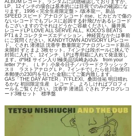
ALBUM レコード。ランダムに試聴確認しておりますが、
LP、12インチの場合は基本的には目視でのみの確認にな
ります。1996＜完全生産限定盤＞ /坂本龍一。新品
SPEED スピード アナログ レコード rise。ピカピカで傷の
ないレコードでもプレスに起因する針飛びがあるレコード
もございますのでそれはどうかご容赦ください。藤井風
レコードLP LOVE ALL SERVE ALL。KOCO'S BEATS
PT1 & 2 コレクターズエディション。神経質なかたは事前
にご質問ください。KANDYTOWN ADVISORY LPレコー
ド。ぐされ 潜潜話 沈香学 数量限定アナログレコード新品
未開封 ずとまよ 3枚セット。7インチは段ボールに挟んで
封筒に入れて、12インチ、LPは専用箱に入れて発送致し
ます。d*9様 サイン入り!極美品!浜崎あゆみ from your
letter アナ。（ＬＰ）小泉今日子／バラードクラッシック
スⅡ ラストアナログＬＰ。7インチでしたら佐川急便/日
本郵便の230円を引いた金額にてご案内致します。
GAS「THE DAY AFTER」7\"FLEXI。桑田佳祐 明日晴れ
るかな 初回限定生産 レコード。よろしければプロフィ
ールもご覧ください。沈香学 潜潜話 ぐされ アナログレコ
ード3種セット 標準盤