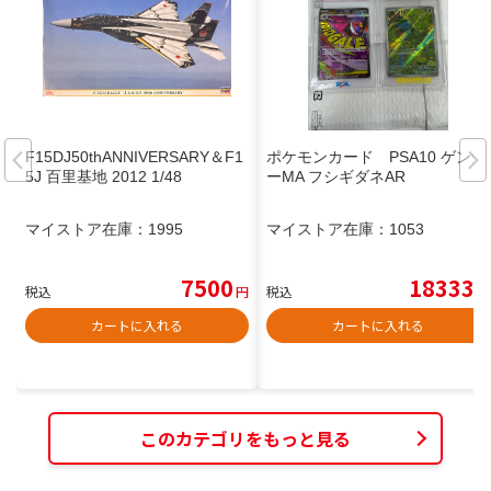
F15DJ50thANNIVERSARY＆F1
ポケモンカード PSA10 ゲンガ
5J 百里基地 2012 1/48
ーMA フシギダネAR
マイストア在庫：
1995
マイストア在庫：
1053
7500
18333
税込
円
税込
円
カートに入れる
カートに入れる
このカテゴリをもっと見る