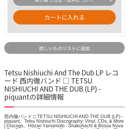
カートに入れる
欲しいものリストに追加
Tetsu Nishiuchi And The Dub LP レコ
ード 西内徹バンド □ TETSU
NISHIUCHI AND THE DUB (LP) -
piquantの詳細情報
西内徹バンド □ TETSU NISHIUCHI AND THE DUB (LP) -
piquant。Tetsu Nishiuchi Discography: Vinyl, CDs, & More
| Discogs。Hōzan Yamamoto - Shakuhachi & Bossa Nova