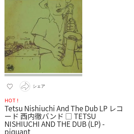
シェア
HOT !
Tetsu Nishiuchi And The Dub LP レコ
ード 西内徹バンド □ TETSU
NISHIUCHI AND THE DUB (LP) -
piquant