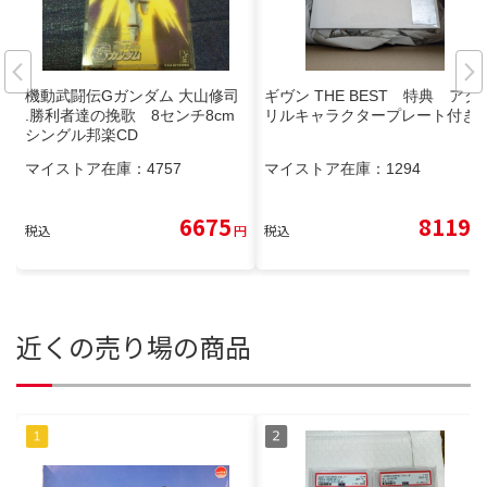
機動武闘伝Gガンダム 大山修司
ギヴン THE BEST 特典 アク
.勝利者達の挽歌 8センチ8cm
リルキャラクタープレート付き
シングル邦楽CD
マイストア在庫：
4757
マイストア在庫：
1294
6675
8119
税込
円
税込
円
近くの売り場の商品