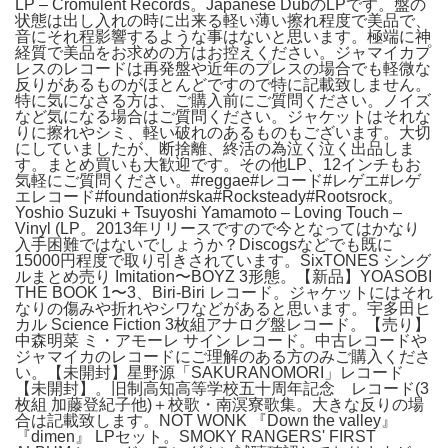
LP – Cromulent Records。Japanese DubのLPです。盤の
状態は出し入れの時に出来る軽い薄い擦れ程度で美品で、
音にそれ程影響するような事はないと思います。極端に神
経質で美品をお求めの方はお控えください。ジャマイカプ
レスのレコードは再発盤や近年のプレスの場合でも軽微な
反りがあるものがほとんどですので特に記載致しません。
特に気になさる方は、ご購入前にご質問ください。ノイズ
など気になる場合はご質問ください。ジャケットはそれな
りに擦れやシミ、軽い破れのあるものもございます。大切
にしていましたが、断捨離、終活の為泣く泣く出品しま
す。まとめ買いも大歓迎です。その他LP、12インチもお
気軽にご質問ください。#reggae#レコード#レゲエ#レゲ
エレコード#foundation#ska#Rocksteady#Rootsrock。
Yoshio Suzuki + Tsuyoshi Yamamoto – Loving Touch –
Vinyl (LP。2013年リリースですので今となってはかなり
入手困難ではないでしょうか？Discogsなどでも既に
15000円程度で取り引きされています。SixTONES シング
ルまとめ売り Imitation〜BOYZ 3形態。【新品】YOASOBI
THE BOOK 1〜3、Biri-Biri レコード。ジャケットにはそれ
なりの傷みや折れやシワなどがあると思います。宇多田ヒ
カル Science Fiction 3枚組アナログ盤レコード。【売り】
中森明菜 ミ・アモーレ サイン レコード。中古レコードや
ジャマイカのレコードにご理解のある方のみご購入くださ
い。【未開封】星野源「SAKURANOMORI」レコード
【未開封】。旧制高知高等学校五十周年記念 レコード(3
枚組 加藤登紀子他)＋校歌・南溟寮歌集。大きな反りの場
合は記載致します。NOT WONK 『Down the valley』
『dimen』 LPセット。SMOKY RANGERS' FIRST