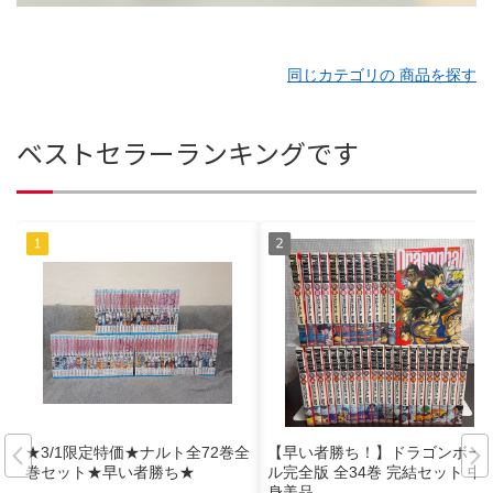
同じカテゴリの 商品を探す
ベストセラーランキングです
★3/1限定特価★ナルト全72巻全
【早い者勝ち！】ドラゴンボー
巻セット★早い者勝ち★
ル完全版 全34巻 完結セット 中
身美品