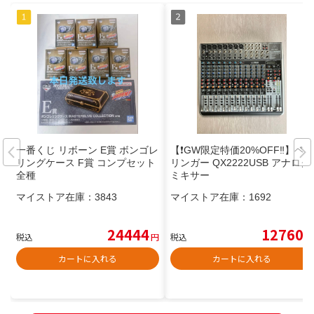
一番くじ リボーン E賞 ボンゴレ
【❗️GW限定特価20%OFF‼️】ベ
リングケース F賞 コンプセット
リンガー QX2222USB アナログ
全種
ミキサー
マイストア在庫：
3843
マイストア在庫：
1692
24444
12760
税込
円
税込
円
カートに入れる
カートに入れる