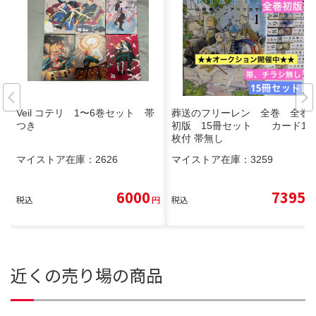
Veil コテリ 1〜6巻セット 帯
葬送のフリーレン 全巻 全巻
つき
初版 15冊セット カード1
枚付 帯無し
マイストア在庫：
2626
マイストア在庫：
3259
6000
7395
税込
円
税込
円
近くの売り場の商品