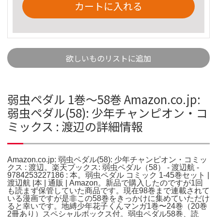
カートに入れる
欲しいものリストに追加
弱虫ペダル 1巻〜58巻 Amazon.co.jp:
弱虫ペダル(58): 少年チャンピオン・コ
ミックス : 渡辺の詳細情報
Amazon.co.jp: 弱虫ペダル(58): 少年チャンピオン・コミッ
クス : 渡辺。楽天ブックス: 弱虫ペダル（58） - 渡辺航 -
9784253227186 : 本。弱虫ペダル コミック 1-45巻セット |
渡辺航 |本 | 通販 | Amazon。新品で購入したのですが1回
も読まず保管していた商品です。現在98巻まで連載されて
いる漫画ですが是非この58巻をきっかけに集めていただけ
ると幸いです。地縛少年花子くんマンガ1巻〜24巻（20巻
2冊あり）スペシャルボックス付。弱虫ペダル58巻、読