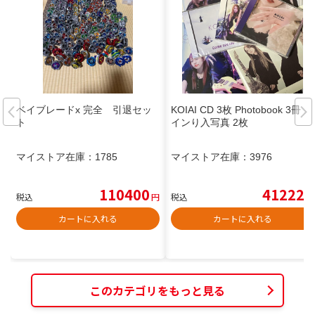
ベイブレードx 完全 引退セッ
KOIAI CD 3枚 Photobook 3冊 サ
ト
インり入写真 2枚
マイストア在庫：
1785
マイストア在庫：
3976
110400
41222
税込
円
税込
円
カートに入れる
カートに入れる
このカテゴリをもっと見る