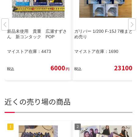
新品未使用 貴重 広瀬すずさ
ガリバー 1/200 F-15J 7種まと
ん 新コンタック POP
め売り
マイストア在庫：
4473
マイストア在庫：
1690
6000
23100
税込
円
税込
円
近くの売り場の商品