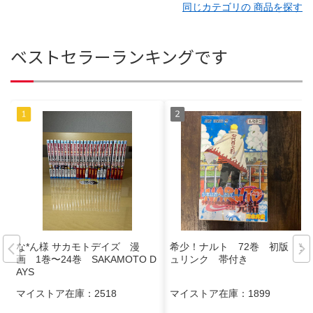
同じカテゴリの 商品を探す
ベストセラーランキングです
な*ん様 サカモトデイズ 漫
希少！ナルト 72巻 初版 シ
画 1巻〜24巻 SAKAMOTO D
ュリンク 帯付き
AYS
マイストア在庫：
2518
マイストア在庫：
1899