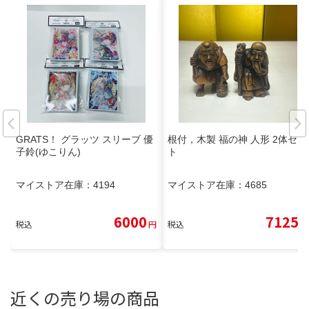
GRATS！ グラッツ スリーブ 優
根付，木製 福の神 人形 2体セッ
子鈴(ゆこりん)
ト
マイストア在庫：
4194
マイストア在庫：
4685
6000
7125
税込
円
税込
円
近くの売り場の商品