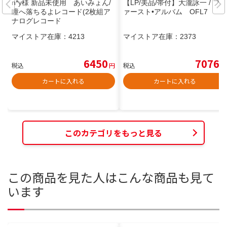
n*y様 新品未使用 あいみょん/
【LP/美品/帯付】大瀧詠一 / フ
瞳へ落ちるよレコード(2枚組ア
ァースト•アルバム OFL7
ナログレコード
マイストア在庫：
4213
マイストア在庫：
2373
6450
7076
税込
円
税込
円
カートに入れる
カートに入れる
このカテゴリをもっと見る
この商品を見た人はこんな商品も見て
います