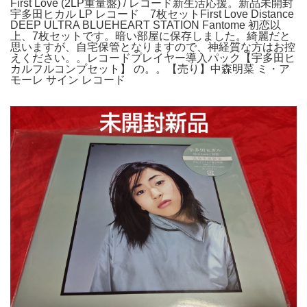
First Love (2LP重量盤) / レコード新生活応援。新品未開封
宇多田ヒカル LP レコード 7枚セットFirst Love Distance
DEEP ULTRA BLUEHEART STATION Fantome 初恋以
上、7枚セットです。暗い部屋に保存しました。綺麗だと
思いますが、自宅保管となりますので、神経質な方はお控
えください。。レコードプレイヤー導入パック【宇多田ヒ
カルフルコンプセット】 の。。【売り】中森明菜 ミ・ア
モーレ サイン レコード