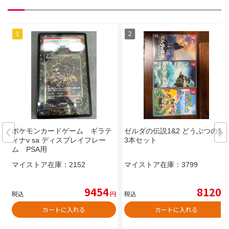
ポケモンカードゲーム ギラテ
ゼルダの伝説1&2 どうぶつの森
ィナv sa ディスプレイフレー
3本セット
ム PSA用
マイストア在庫：
2152
マイストア在庫：
3799
9454
8120
税込
円
税込
円
カートに入れる
カートに入れる