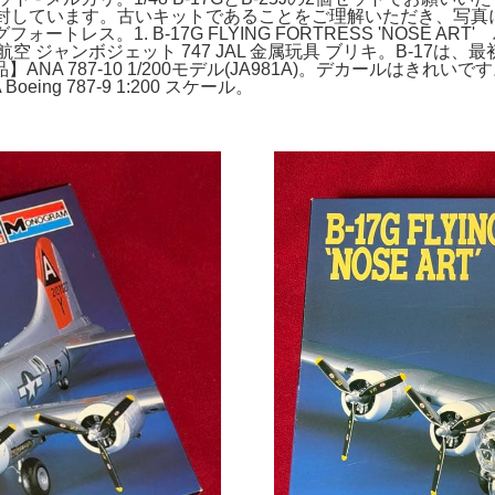
開封しています。古いキットであることをご理解いただき、写
ートレス。1. B-17G FLYING FORTRESS 'NOSE ART' 
ャンボジェット 747 JAL 金属玩具 ブリキ。B-17は、最初か
ANA 787-10 1/200モデル(JA981A)。デカールはき
ng 787-9 1:200 スケール。