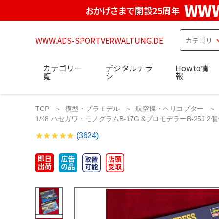
WWW
おかげさまで開設25周年
WWW.ADS-SPORTVERWALTUNG.DE
カテゴリ一
デジタルチラ
Howto情
覧
シ
報
TOP
模型・プラモデル
航空機・ヘリコプター
1/48 ハセガワ・モノグラムB-17G &プロモデラーB-25J 2
(3624)