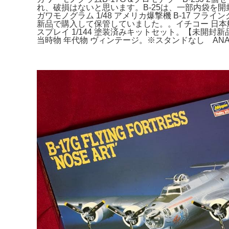
れ、破損はないと思います。B-25は、一部内袋を
ガワモノグラム 1/48 アメリカ爆撃機 B-17 フライングフォ
新品で購入して保管していました。。イチコー 日本航空 ジ
スプレイ 1/144 塗装済みキットセット。【未開封新品】
当時物 年代物 ヴィンテージ。※スタンドなし ANA Boei