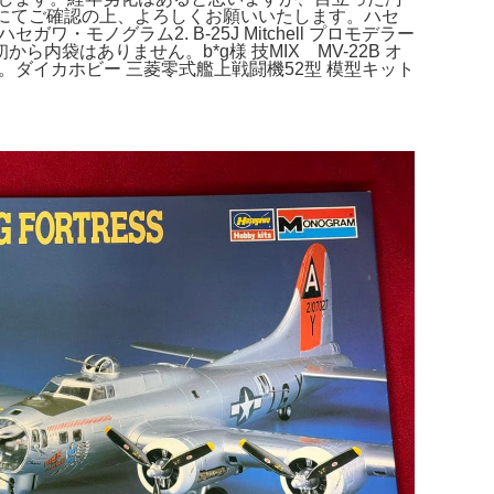
真にてご確認の上、よろしくお願いいたします。ハセ
ハセガワ・モノグラム2. B-25J Mitchell プロモデラー
ら内袋はありません。b*g様 技MIX MV-22B オ
れいです。ダイカホビー 三菱零式艦上戦闘機52型 模型キット