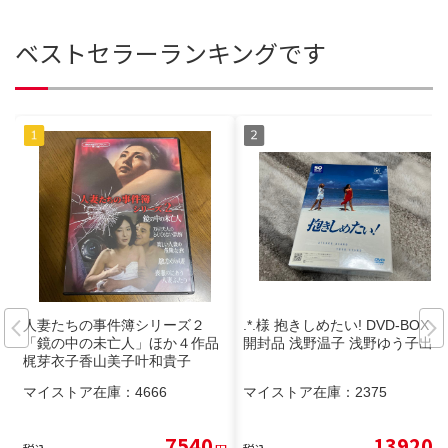
ベストセラーランキングです
人妻たちの事件簿シリーズ２
.*.様 抱きしめたい! DVD-BOX 未
「鏡の中の未亡人」ほか４作品
開封品 浅野温子 浅野ゆう子出演
梶芽衣子香山美子叶和貴子
マイストア在庫：
4666
マイストア在庫：
2375
7540
13920