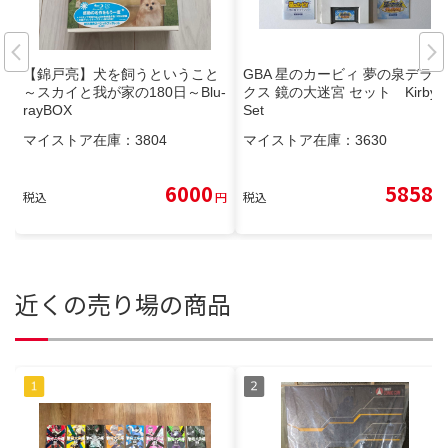
【錦戸亮】犬を飼うということ
GBA 星のカービィ 夢の泉デラッ
～スカイと我が家の180日～Blu-
クス 鏡の大迷宮 セット Kirby
rayBOX
Set
マイストア在庫：
3804
マイストア在庫：
3630
6000
5858
税込
円
税込
円
近くの売り場の商品