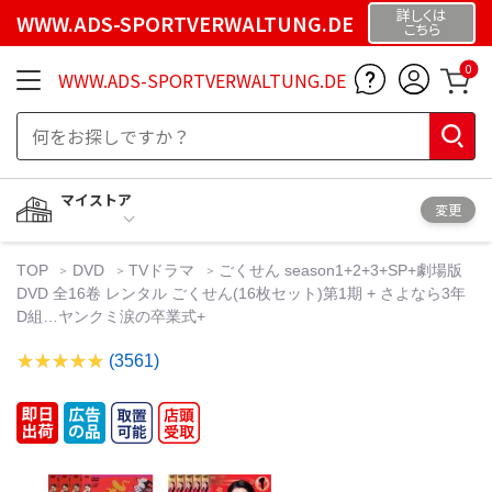
詳しくは
WWW.ADS-SPORTVERWALTUNG.DE
こちら
0
WWW.ADS-SPORTVERWALTUNG.DE
マイストア
変更
TOP
DVD
TVドラマ
ごくせん season1+2+3+SP+劇場版
DVD 全16卷 レンタル ごくせん(16枚セット)第1期 + さよなら3年
D組…ヤンクミ涙の卒業式+
(3561)