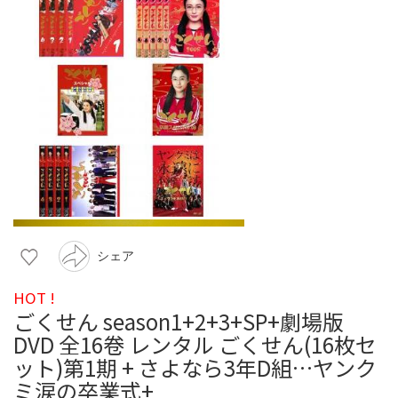
シェア
HOT !
ごくせん season1+2+3+SP+劇場版
DVD 全16卷 レンタル ごくせん(16枚セ
ット)第1期 + さよなら3年D組…ヤンク
ミ涙の卒業式+