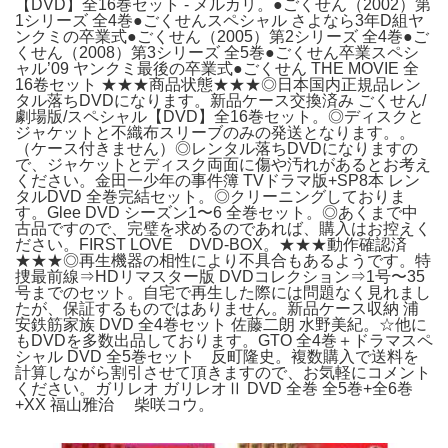
【DVD】全16巻セット - メルカリ。●ごくせん（2002）第
1シリーズ 全4巻●ごくせんスペシャル さよなら3年D組ヤ
ンクミの卒業式●ごくせん（2005）第2シリーズ 全4巻●ご
くせん（2008）第3シリーズ 全5巻●ごくせん卒業スペシ
ャル’09 ヤンクミ最後の卒業式●ごくせん THE MOVIE 全
16卷セット ★★★商品状態★★★◎日本国内正規品レン
タル落ちDVDになります。新品ケース交換済み ごくせん/
劇場版/スペシャル【DVD】全16巻セット。◎ディスクと
ジャケットと不織布スリーブのみの発送となります。。
（ケース付きません）◎レンタル落ちDVDになりますの
で、ジャケットとディスク両面に傷や汚れがあるとお考え
ください。金田一少年の事件簿 TVドラマ版+SP8本 レン
タルDVD 全巻完結セット。◎クリーニングしておりま
す。Glee DVD シーズン1〜6 全巻セット。◎あくまで中
古品ですので、完璧を求めるのであれば、購入はお控えく
ださい。FIRST LOVE DVD-BOX。★★★動作確認済
★★★◎再生機器の相性により不具合もあるようです。特
捜最前線⇒HDリマスター版 DVDコレクション⇒1号〜35
号までのセット。自宅で再生した際には問題なく見れまし
たが、保証するものではありません。新品ケース収納 浦
安鉄筋家族 DVD 全4巻セット 佐藤二朗 水野美紀。☆他に
もDVDを多数出品しております。GTO 全4巻＋ドラマスペ
シャル DVD 全5巻セット 反町隆史。複数購入で送料を
計算しながら割引させて頂きますので、お気軽にコメント
ください。ガリレオ ガリレオⅡ DVD 全巻 全5巻+全6巻
+XX 福山雅治 柴咲コウ。