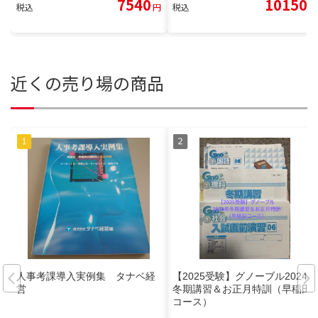
7540
10150
税込
円
税込
円
近くの売り場の商品
人事考課導入実例集 タナベ経
【2025受験】グノーブル2024年
営
冬期講習＆お正月特訓（早稲田
コース）