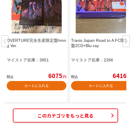
OVERTURE完全生産限定盤hmn
Travis Japan Road to A FC限定
g Ver.
盤2CD+Blu-ray
マイストア在庫：
3851
マイストア在庫：
2266
6075
6416
税込
円
税込
円
カートに入れる
カートに入れる
このカテゴリをもっと見る