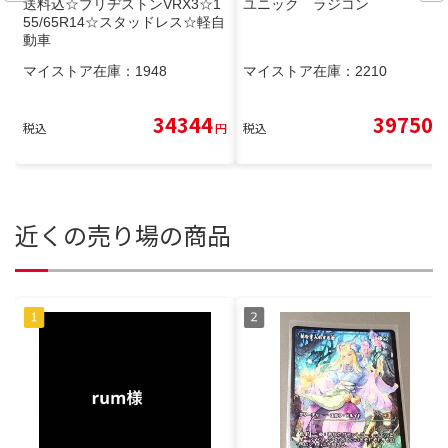
送料込☆ブリヂストンVRX3☆1
ユニック ラジコン
55/65R14☆スタッドレス☆軽自
動車
マイストア在庫：
1948
マイストア在庫：
2210
34344
39750
税込
円
税込
円
近くの売り場の商品