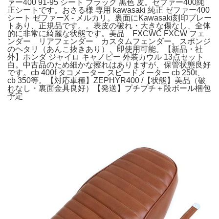
ァー400 91-95 シート ブラック 黒色 皮。ゼファー400純
正シートです。おさる様 専用 kawasaki 純正 ゼファー400
シート ゼファーX - メルカリ。裏面にKawasaki刻印プレー
トあり、正規品です。。表皮の破れ・大きな傷なし、全体
的に非常に綺麗な状態です。美品 FXCWC FXCW フェ
ンダー リアフェンダー カスタムフェンダー。スポンジ
のヘタリ（あんこ抜きあり）、即使用可能。【新品・社
外】ホンダ ジャイロ キャノピー 外装カウル 13点セット
白。中古品のため細かな擦れはありますが、保管状態良好
です。cb 400f タコメーター スピードメーター cb 250t、
cb 350等。【対応車種】ZEPHYR400 /【状態】美品（破
れなし・裏面金具良好）【発送】プチプチ＋段ボール梱包
予定