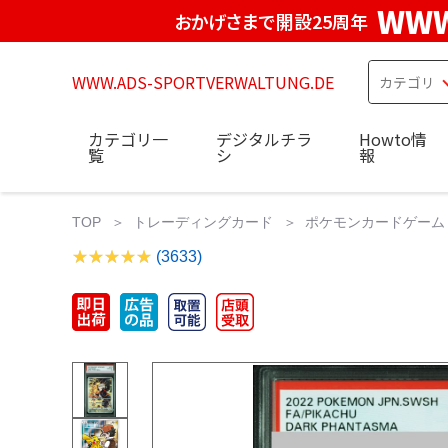
WWW
おかげさまで開設25周年
WWW.ADS-SPORTVERWALTUNG.DE
カテゴリ一
デジタルチラ
Howto情
覧
シ
報
TOP
トレーディングカード
ポケモンカードゲーム
(3633)