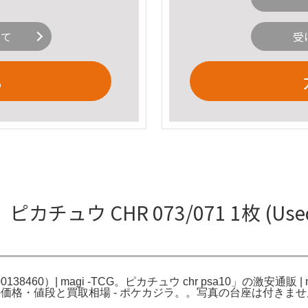
いて
受
る
ピカチュウ CHR 073/071 1枚 (Used)
（1200138460）| magi -TCG。ピカチュウ chr psa10」
a]の価格・値段と買取相場 - ポケカジラ。。写真の台座は付きま