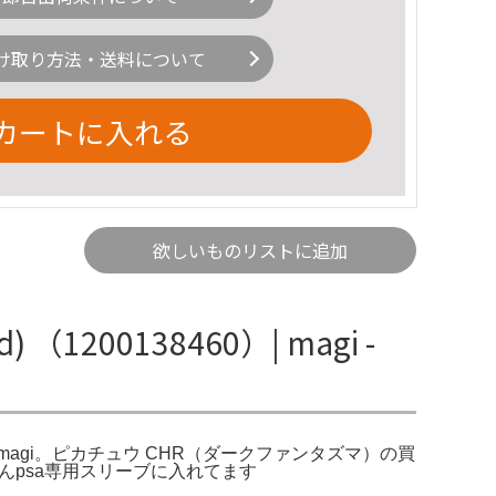
け取り方法・送料について
カートに入れる
欲しいものリストに追加
 （1200138460）| magi -
の激安通販 | magi。ピカチュウ CHR（ダークファンタズマ）の買
せんpsa専用スリーブに入れてます