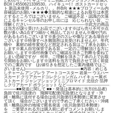
とめ売り。ハイキュー!! ミニ色紙コレクション／A 12個入
BOX | 4550621339530。ハイキュー!！ ポストカードセッ
ト 新品未使用 - メルカリ。。外B向 ★★★プロフィール内
容確認のお願い★★★◆主観的な相違によるお取引は本意
とするところではございません ご確認不足・認識の欠落
によるキャンセル等のお申し出には 応じられない旨、ご
理解ください---------------------------------------------※此方の商品
は当方が譲り受けたお品でございます※ばら売り不可※点
数が多い為1点ずつ細かく検品しておりません※傷や汚れ
があるものもございます※多少のスレや傷などある場合が
ございます※特筆すべき難箇所は見受けれませんが、年代
物や 素材の経年変化など想定される旨はご了承をお願い
します※素人自宅保管である旨、一定のご理解頂ける方に
お願いします※添付画像でのご確認を頂きご判断を委ねて
しまい恐縮ですが 何卒、ご理解を頂きご了承の上でお取
引開始をお願いします※送料を当方で負担させて頂く前提
でのご案内です (お値引きを想定したご案内価格ではご
ざいません)--------------------------------------------■内容：めじる
しチャーム アンブレラ アートコースター 岩泉一 ウエハー
スカード クリアカードコレクションガム ハイキュー展ポ
ストカード ジャンプショップミニブロマイド 北信介 箔押
しクリアカード ポラショット など----------------------------------
----------■■発送に関して ■■・発送は基本的に当方(出品者)
負担で佐川急便の 飛脚宅配便(宅急便)となります・沖
縄・離島に送付する場合は佐川急便/日本郵便に変更させ
て頂く 場合がございますので予めご了承ください・沖縄
県・離島以外の地域で匿名発送（佐川急便/日本郵便）
を ご要望される方は購入前に必ずコメントお願いしま