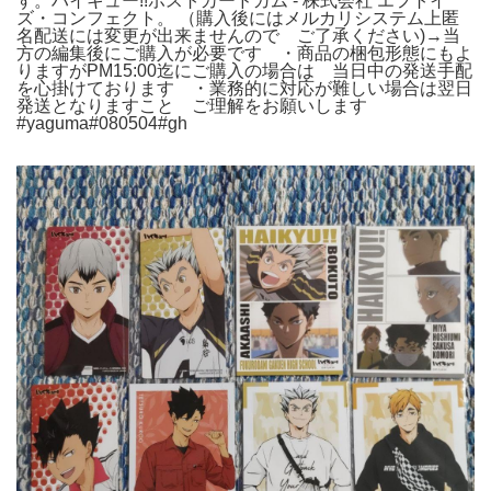
す。ハイキュー!!ポストカードガム - 株式会社 エフトイ
ズ・コンフェクト。 （購入後にはメルカリシステム上匿
名配送には変更が出来ませんので ご了承ください)→当
方の編集後にご購入が必要です ・商品の梱包形態にもよ
りますがPM15:00迄にご購入の場合は 当日中の発送手配
を心掛けております ・業務的に対応が難しい場合は翌日
発送となりますこと ご理解をお願いします
#yaguma#080504#gh